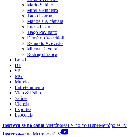
Mario Sabino
Mirelle Pinheiro
Tácio Lorran
Manoela Alcântara
Lucas Pasin
Tiago Pavinatto
Demétrio Vecchioli
Reinaldo Azevedo
Milena Teixeira
Rodrigo França
Brasil
DF
SP
MG
Mundo
Entretenimento
Vida & Estilo
Saúde
Ciência
Esportes
Especiais
Inscreva-se no canal
MetrópolesTV no
YouTube
MetrópolesTV
Inscreva-se
na MetrópolesTV