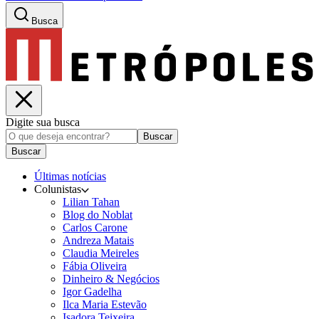
Busca
Digite sua busca
Buscar
Buscar
Últimas notícias
Colunistas
Lilian Tahan
Blog do Noblat
Carlos Carone
Andreza Matais
Claudia Meireles
Fábia Oliveira
Dinheiro & Negócios
Igor Gadelha
Ilca Maria Estevão
Isadora Teixeira