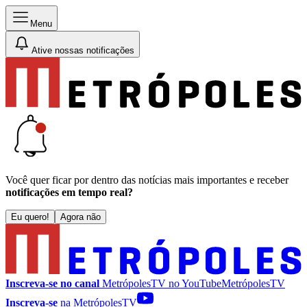
Menu
Ative nossas notificações
Você quer ficar por dentro das notícias mais importantes e receber
notificações em tempo real?
Eu quero!
Agora não
Inscreva-se no canal
MetrópolesTV no
YouTube
MetrópolesTV
Inscreva-se
na MetrópolesTV