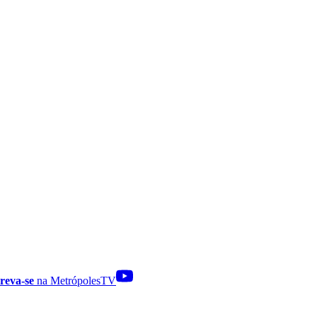
reva-se
na MetrópolesTV