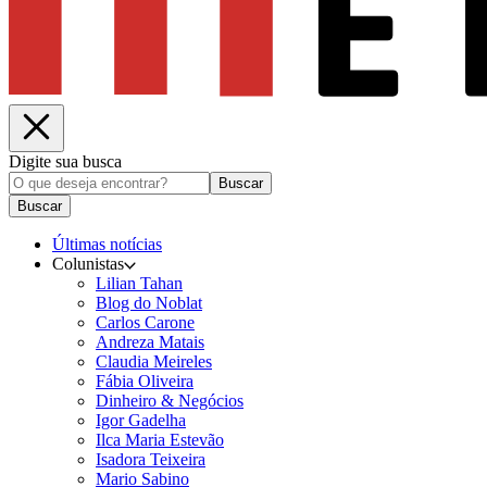
Digite sua busca
Buscar
Buscar
Últimas notícias
Colunistas
Lilian Tahan
Blog do Noblat
Carlos Carone
Andreza Matais
Claudia Meireles
Fábia Oliveira
Dinheiro & Negócios
Igor Gadelha
Ilca Maria Estevão
Isadora Teixeira
Mario Sabino