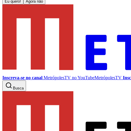
Eu quero!
Agora não
Inscreva-se no canal
MetrópolesTV no
YouTube
MetrópolesTV
Insc
Busca