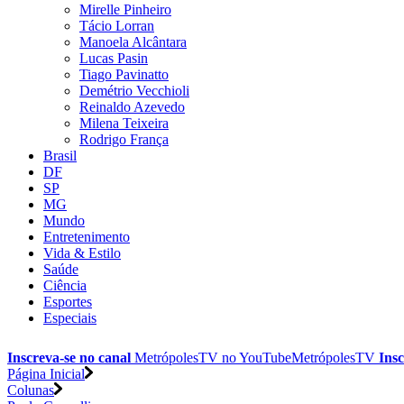
Mirelle Pinheiro
Tácio Lorran
Manoela Alcântara
Lucas Pasin
Tiago Pavinatto
Demétrio Vecchioli
Reinaldo Azevedo
Milena Teixeira
Rodrigo França
Brasil
DF
SP
MG
Mundo
Entretenimento
Vida & Estilo
Saúde
Ciência
Esportes
Especiais
Inscreva-se no canal
MetrópolesTV no
YouTube
MetrópolesTV
Insc
Página Inicial
Colunas