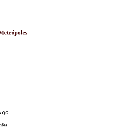
 Metrópoles
no QG
hões