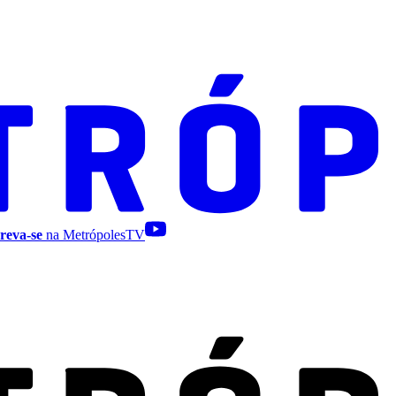
reva-se
na MetrópolesTV