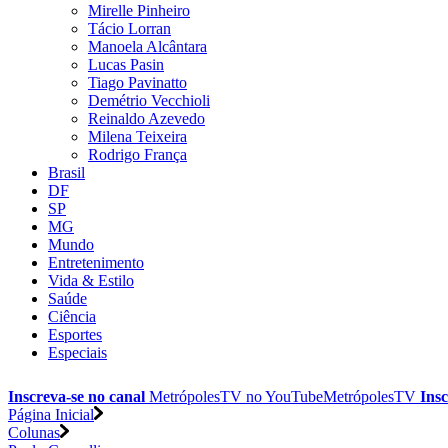
Mirelle Pinheiro
Tácio Lorran
Manoela Alcântara
Lucas Pasin
Tiago Pavinatto
Demétrio Vecchioli
Reinaldo Azevedo
Milena Teixeira
Rodrigo França
Brasil
DF
SP
MG
Mundo
Entretenimento
Vida & Estilo
Saúde
Ciência
Esportes
Especiais
Inscreva-se no canal
MetrópolesTV no
YouTube
MetrópolesTV
Insc
Página Inicial
Colunas