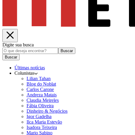
Digite sua busca
Buscar
Buscar
Últimas notícias
Colunistas
Lilian Tahan
Blog do Noblat
Carlos Carone
Andreza Matais
Claudia Meireles
Fábia Oliveira
Dinheiro & Negócios
Igor Gadelha
Ilca Maria Estevão
Isadora Teixeira
Mario Sabino