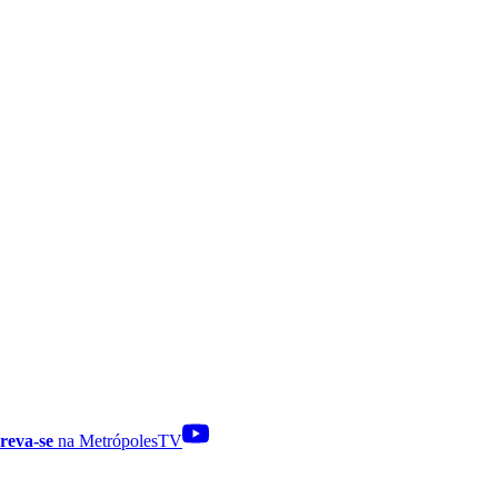
reva-se
na MetrópolesTV