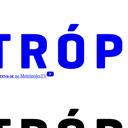
reva-se
na MetrópolesTV