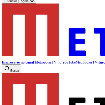
Eu quero!
Agora não
Inscreva-se no canal
MetrópolesTV no
YouTube
MetrópolesTV
Insc
Busca