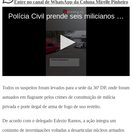
Entre no canal de WhatsApp
da
Coluna Mirelle Pinheiro
Todos os suspeitos foram levados para a sede da 36ª DP, onde foram
autuados em flagrante pelos crimes de constituição de milícia
privada e porte ilegal de arma de fogo de uso restrito.
De acordo com o delegado Edezio Ramos, a ação integra um
conjunto de investigações voltadas a desarticular núcleos armados