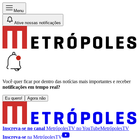
Menu
Ative nossas notificações
Você quer ficar por dentro das notícias mais importantes e receber
notificações em tempo real?
Eu quero!
Agora não
Inscreva-se no canal
MetrópolesTV no
YouTube
MetrópolesTV
Inscreva-se
na MetrópolesTV