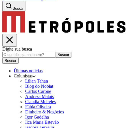
Busca
Digite sua busca
Buscar
Buscar
Últimas notícias
Colunistas
Lilian Tahan
Blog do Noblat
Carlos Carone
Andreza Matais
Claudia Meireles
Fábia Oliveira
Dinheiro & Negócios
Igor Gadelha
Ilca Maria Estevão
Isadora Teixeira