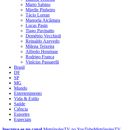
Mario Sabino
Mirelle Pinheiro
Tácio Lorran
Manoela Alcântara
Lucas Pasin
Tiago Pavinatto
Demétrio Vecchioli
Reinaldo Azevedo
Milena Teixeira
Alfredo Henrique
Rodrigo França
Vinícius Passarelli
Brasil
DF
SP
MG
Mundo
Entretenimento
Vida & Estilo
Saúde
Ciência
Esportes
Especiais
Inscreva-se no canal
MetrópolesTV no
YouTube
MetrópolesTV