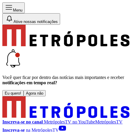
Menu
Ative nossas notificações
Você quer ficar por dentro das notícias mais importantes e receber
notificações em tempo real?
Eu quero!
Agora não
Inscreva-se no canal
MetrópolesTV no
YouTube
MetrópolesTV
Inscreva-se
na MetrópolesTV