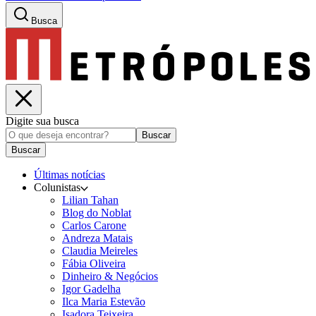
Busca
Digite sua busca
Buscar
Buscar
Últimas notícias
Colunistas
Lilian Tahan
Blog do Noblat
Carlos Carone
Andreza Matais
Claudia Meireles
Fábia Oliveira
Dinheiro & Negócios
Igor Gadelha
Ilca Maria Estevão
Isadora Teixeira