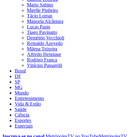
Mario Sabino
Mirelle Pinheiro
Tácio Lorran
Manoela Alcântara
Lucas Pasin
Tiago Pavinatto
Demétrio Vecchioli
Reinaldo Azevedo
Milena Teixeira
Alfredo Henrique
Rodrigo França
Vinícius Passarelli
Brasil
DF
SP
MG
Mundo
Entretenimento
Vida & Estilo
Saúde
Ciência
Esportes
Especiais
Inscreva-se no canal
MetrópolesTV no
YouTube
MetrópolesTV