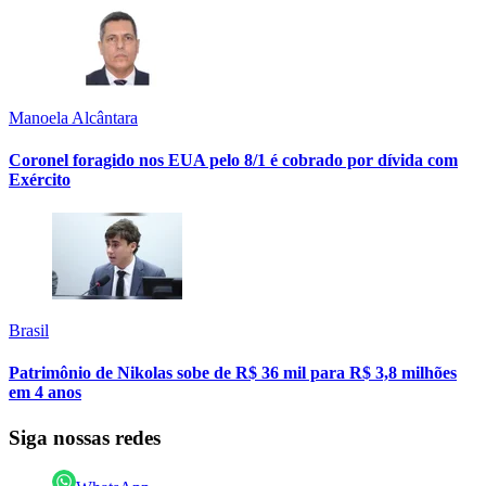
Manoela Alcântara
Coronel foragido nos EUA pelo 8/1 é cobrado por dívida com
Exército
Brasil
Patrimônio de Nikolas sobe de R$ 36 mil para R$ 3,8 milhões
em 4 anos
Siga nossas redes