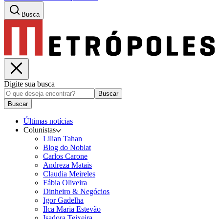
Busca
Digite sua busca
Buscar
Buscar
Últimas notícias
Colunistas
Lilian Tahan
Blog do Noblat
Carlos Carone
Andreza Matais
Claudia Meireles
Fábia Oliveira
Dinheiro & Negócios
Igor Gadelha
Ilca Maria Estevão
Isadora Teixeira