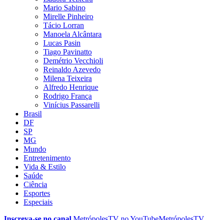
Mario Sabino
Mirelle Pinheiro
Tácio Lorran
Manoela Alcântara
Lucas Pasin
Tiago Pavinatto
Demétrio Vecchioli
Reinaldo Azevedo
Milena Teixeira
Alfredo Henrique
Rodrigo França
Vinícius Passarelli
Brasil
DF
SP
MG
Mundo
Entretenimento
Vida & Estilo
Saúde
Ciência
Esportes
Especiais
Inscreva-se no canal
MetrópolesTV no
YouTube
MetrópolesTV