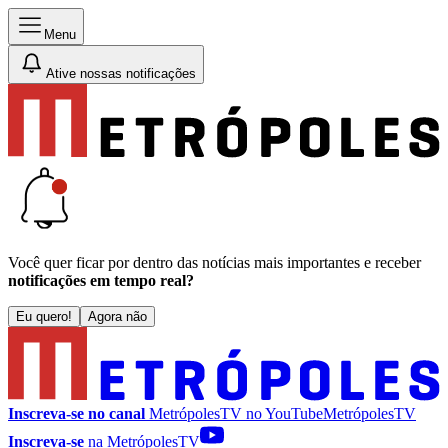
Menu
Ative nossas notificações
Você quer ficar por dentro das notícias mais importantes e receber
notificações em tempo real?
Eu quero!
Agora não
Inscreva-se no canal
MetrópolesTV no
YouTube
MetrópolesTV
Inscreva-se
na MetrópolesTV