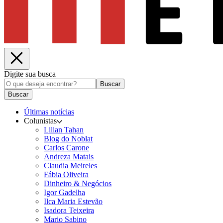
Digite sua busca
Buscar
Buscar
Últimas notícias
Colunistas
Lilian Tahan
Blog do Noblat
Carlos Carone
Andreza Matais
Claudia Meireles
Fábia Oliveira
Dinheiro & Negócios
Igor Gadelha
Ilca Maria Estevão
Isadora Teixeira
Mario Sabino