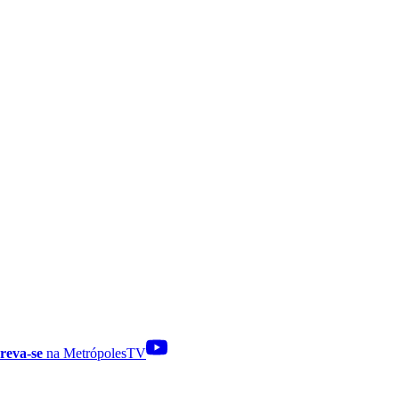
reva-se
na MetrópolesTV