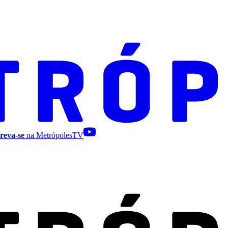
reva-se
na MetrópolesTV