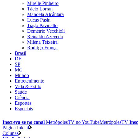
Mirelle Pinheiro
Tácio Lorran
Manoela Alcântara
Lucas Pasin
Tiago Pavinatto
Demétrio Vecchioli
Reinaldo Azevedo
Milena Teixeira
Rodrigo França
Brasil
DF
SP
MG
Mundo
Entretenimento
Vida & Estilo
Saúde
Ciência
Esportes
Especiais
Inscreva-se no canal
MetrópolesTV no
YouTube
MetrópolesTV
Insc
Página Inicial
Colunas