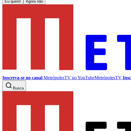
Eu quero!
Agora não
Inscreva-se no canal
MetrópolesTV no
YouTube
MetrópolesTV
Insc
Busca