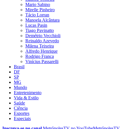
Mario Sabino
Mirelle Pinheiro
Tácio Lorran
Manoela Alcântara
Lucas Pasin
Tiago Pavinatto
Demétrio Vecchioli
Reinaldo Azevedo
Milena Teixeira
Alfredo Henrique
Rodrigo França
Vinícius Passarelli
Brasil
DF
SP
MG
Mundo
Entretenimento
Vida & Estilo
Saúde
Ciência
Esportes
Especiais
Inscreva-se no canal
MetrópolesTV no
YouTube
MetrópolesTV