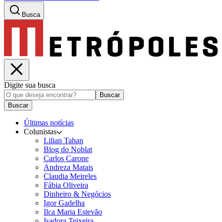
Busca
Digite sua busca
Buscar
Buscar
Últimas notícias
Colunistas
Lilian Tahan
Blog do Noblat
Carlos Carone
Andreza Matais
Claudia Meireles
Fábia Oliveira
Dinheiro & Negócios
Igor Gadelha
Ilca Maria Estevão
Isadora Teixeira