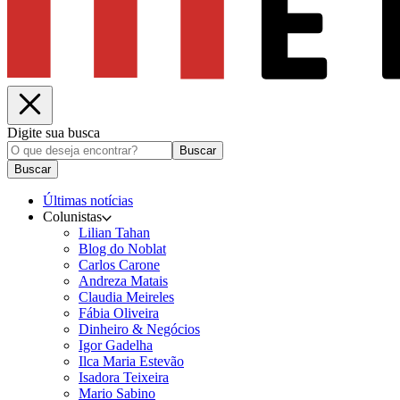
Digite sua busca
Buscar
Buscar
Últimas notícias
Colunistas
Lilian Tahan
Blog do Noblat
Carlos Carone
Andreza Matais
Claudia Meireles
Fábia Oliveira
Dinheiro & Negócios
Igor Gadelha
Ilca Maria Estevão
Isadora Teixeira
Mario Sabino