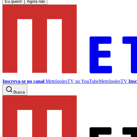
Eu quero!
Agora não
Inscreva-se no canal
MetrópolesTV no
YouTube
MetrópolesTV
Insc
Busca