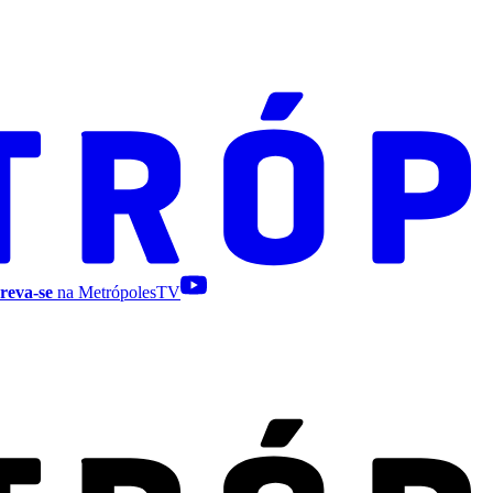
reva-se
na MetrópolesTV