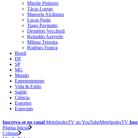
Mirelle Pinheiro
Tácio Lorran
Manoela Alcântara
Lucas Pasin
Tiago Pavinatto
Demétrio Vecchioli
Reinaldo Azevedo
Milena Teixeira
Rodrigo França
Brasil
DF
SP
MG
Mundo
Entretenimento
Vida & Estilo
Saúde
Ciência
Esportes
Especiais
Inscreva-se no canal
MetrópolesTV no
YouTube
MetrópolesTV
Insc
Página Inicial
Colunas