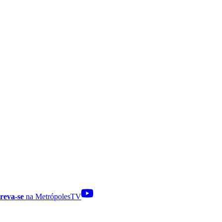
reva-se
na MetrópolesTV