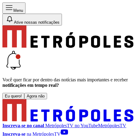
Menu
Ative nossas notificações
Você quer ficar por dentro das notícias mais importantes e receber
notificações em tempo real?
Eu quero!
Agora não
Inscreva-se no canal
MetrópolesTV no
YouTube
MetrópolesTV
Inscreva-se
na MetrópolesTV