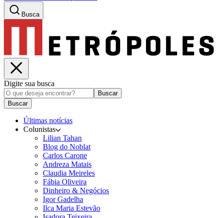
Busca
Digite sua busca
Buscar
Buscar
Últimas notícias
Colunistas
Lilian Tahan
Blog do Noblat
Carlos Carone
Andreza Matais
Claudia Meireles
Fábia Oliveira
Dinheiro & Negócios
Igor Gadelha
Ilca Maria Estevão
Isadora Teixeira