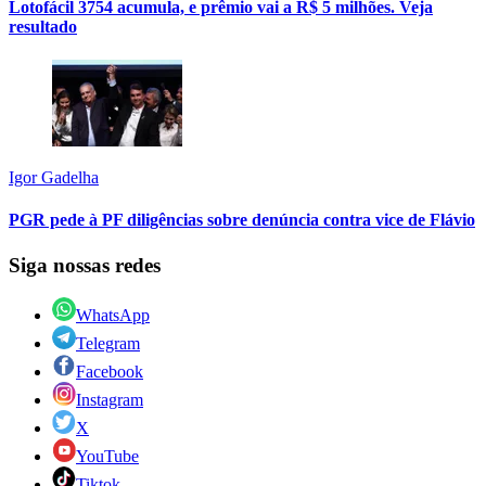
Lotofácil 3754 acumula, e prêmio vai a R$ 5 milhões. Veja
resultado
Igor Gadelha
PGR pede à PF diligências sobre denúncia contra vice de Flávio
Siga nossas redes
WhatsApp
Telegram
Facebook
Instagram
X
YouTube
Tiktok