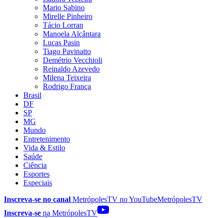
Mario Sabino
Mirelle Pinheiro
Tácio Lorran
Manoela Alcântara
Lucas Pasin
Tiago Pavinatto
Demétrio Vecchioli
Reinaldo Azevedo
Milena Teixeira
Rodrigo França
Brasil
DF
SP
MG
Mundo
Entretenimento
Vida & Estilo
Saúde
Ciência
Esportes
Especiais
Inscreva-se no canal
MetrópolesTV no
YouTube
MetrópolesTV
Inscreva-se
na MetrópolesTV