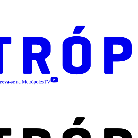
reva-se
na MetrópolesTV