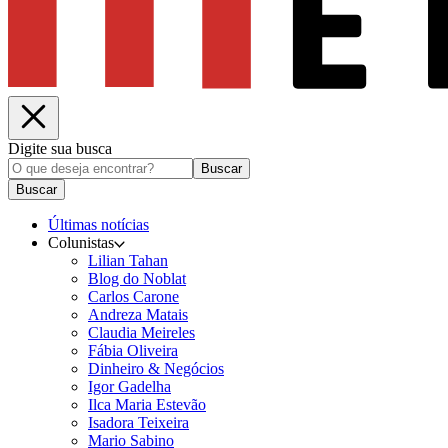
Digite sua busca
Buscar
Buscar
Últimas notícias
Colunistas
Lilian Tahan
Blog do Noblat
Carlos Carone
Andreza Matais
Claudia Meireles
Fábia Oliveira
Dinheiro & Negócios
Igor Gadelha
Ilca Maria Estevão
Isadora Teixeira
Mario Sabino