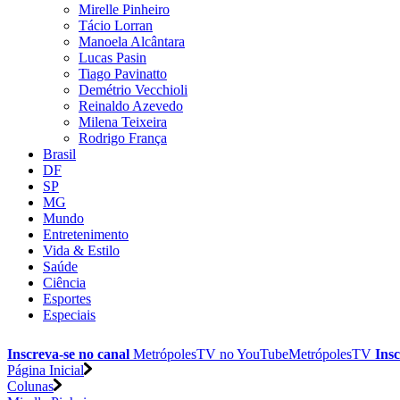
Mirelle Pinheiro
Tácio Lorran
Manoela Alcântara
Lucas Pasin
Tiago Pavinatto
Demétrio Vecchioli
Reinaldo Azevedo
Milena Teixeira
Rodrigo França
Brasil
DF
SP
MG
Mundo
Entretenimento
Vida & Estilo
Saúde
Ciência
Esportes
Especiais
Inscreva-se no canal
MetrópolesTV no
YouTube
MetrópolesTV
Insc
Página Inicial
Colunas