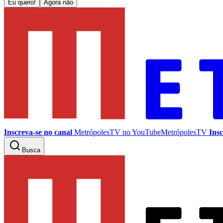
Eu quero!
Agora não
Inscreva-se no canal
MetrópolesTV no
YouTube
MetrópolesTV
Insc
Busca