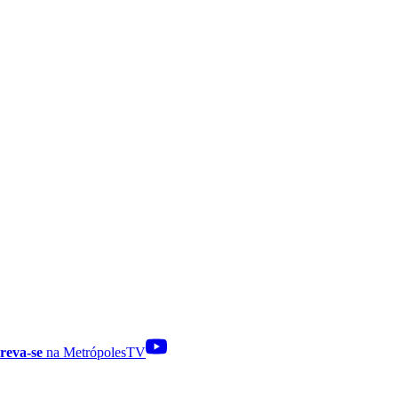
reva-se
na MetrópolesTV