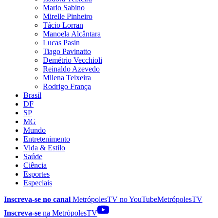
Mario Sabino
Mirelle Pinheiro
Tácio Lorran
Manoela Alcântara
Lucas Pasin
Tiago Pavinatto
Demétrio Vecchioli
Reinaldo Azevedo
Milena Teixeira
Rodrigo França
Brasil
DF
SP
MG
Mundo
Entretenimento
Vida & Estilo
Saúde
Ciência
Esportes
Especiais
Inscreva-se no canal
MetrópolesTV no
YouTube
MetrópolesTV
Inscreva-se
na MetrópolesTV