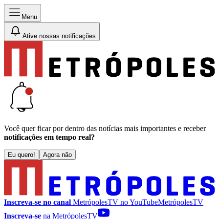
Menu
Ative nossas notificações
Você quer ficar por dentro das notícias mais importantes e receber
notificações em tempo real?
Eu quero!
Agora não
Inscreva-se no canal
MetrópolesTV no
YouTube
MetrópolesTV
Inscreva-se
na MetrópolesTV