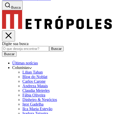
Busca
Digite sua busca
Buscar
Buscar
Últimas notícias
Colunistas
Lilian Tahan
Blog do Noblat
Carlos Carone
Andreza Matais
Claudia Meireles
Fábia Oliveira
Dinheiro & Negócios
Igor Gadelha
Ilca Maria Estevão
Isadora Teixeira