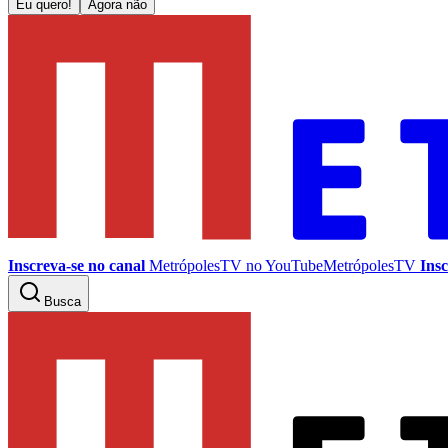
Eu quero!
Agora não
Inscreva-se no canal
MetrópolesTV no
YouTube
MetrópolesTV
Insc
Busca