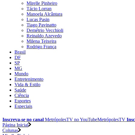
Mirelle Pinheiro
Tácio Lorran
Manoela Alcântara
Lucas Pasin
Tiago Pavinatto
Demétrio Vecchioli
Reinaldo Azevedo
Milena Teixeira
Rodrigo França
Brasil
DF
SP
MG
Mundo
Entretenimento
Vida & Estilo
Saúde
Ciência
Esportes
Especiais
Inscreva-se no canal
MetrópolesTV no
YouTube
MetrópolesTV
Insc
Página Inicial
Colunas