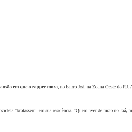
a mansão em que o rapper mora
, no bairro Joá, na Zoana Oeste do RJ. 
icleta “brotassem” em sua residência. “Quem tiver de moto no Joá, me a