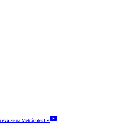
reva-se
na MetrópolesTV