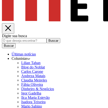
Digite sua busca
Buscar
Buscar
Últimas notícias
Colunistas
Lilian Tahan
Blog do Noblat
Carlos Carone
Andreza Matais
Claudia Meireles
Fábia Oliveira
Dinheiro & Negócios
Igor Gadelha
Ilca Maria Estevão
Isadora Teixeira
Mario Sabino