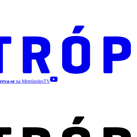
reva-se
na MetrópolesTV