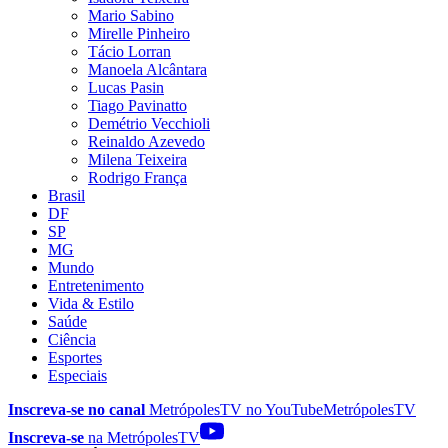
Mario Sabino
Mirelle Pinheiro
Tácio Lorran
Manoela Alcântara
Lucas Pasin
Tiago Pavinatto
Demétrio Vecchioli
Reinaldo Azevedo
Milena Teixeira
Rodrigo França
Brasil
DF
SP
MG
Mundo
Entretenimento
Vida & Estilo
Saúde
Ciência
Esportes
Especiais
Inscreva-se no canal
MetrópolesTV no
YouTube
MetrópolesTV
Inscreva-se
na MetrópolesTV