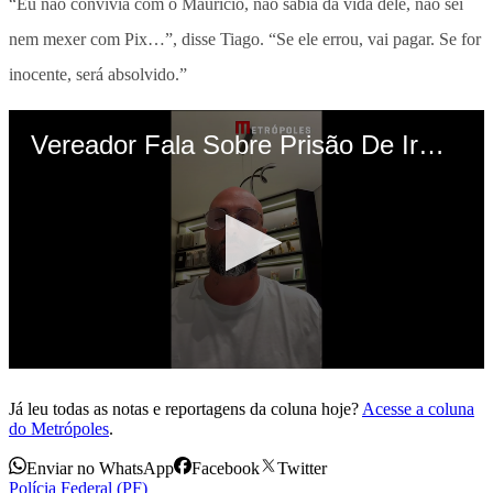
“Eu não convivia com o Maurício, não sabia da vida dele, não sei
nem mexer com Pix…”, disse Tiago. “Se ele errou, vai pagar. Se for
inocente, será absolvido.”
Já leu todas as notas e reportagens da coluna hoje?
Acesse a coluna
do Metrópoles
.
Enviar no WhatsApp
Facebook
Twitter
Polícia Federal (PF)