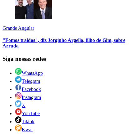
Grande Angular
"Fomos traídos", diz Jorginho Argello, filho de Gim, sobre
Arruda
Siga nossas redes
WhatsApp
Telegram
Facebook
Instagram
X
YouTube
Tiktok
Kwai