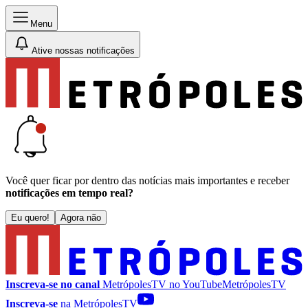
Menu
Ative nossas notificações
Você quer ficar por dentro das notícias mais importantes e receber
notificações em tempo real?
Eu quero!
Agora não
Inscreva-se no canal
MetrópolesTV no
YouTube
MetrópolesTV
Inscreva-se
na MetrópolesTV