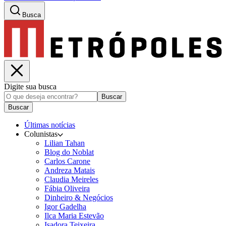
Busca
Digite sua busca
Buscar
Buscar
Últimas notícias
Colunistas
Lilian Tahan
Blog do Noblat
Carlos Carone
Andreza Matais
Claudia Meireles
Fábia Oliveira
Dinheiro & Negócios
Igor Gadelha
Ilca Maria Estevão
Isadora Teixeira