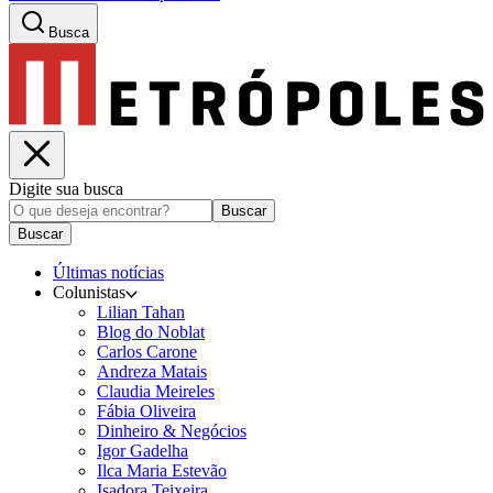
Busca
Digite sua busca
Buscar
Buscar
Últimas notícias
Colunistas
Lilian Tahan
Blog do Noblat
Carlos Carone
Andreza Matais
Claudia Meireles
Fábia Oliveira
Dinheiro & Negócios
Igor Gadelha
Ilca Maria Estevão
Isadora Teixeira