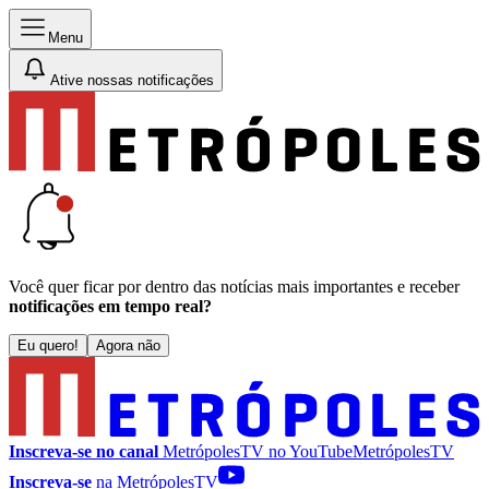
Menu
Ative nossas notificações
Você quer ficar por dentro das notícias mais importantes e receber
notificações em tempo real?
Eu quero!
Agora não
Inscreva-se no canal
MetrópolesTV no
YouTube
MetrópolesTV
Inscreva-se
na MetrópolesTV