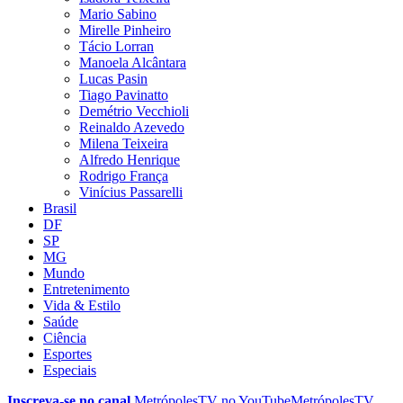
Mario Sabino
Mirelle Pinheiro
Tácio Lorran
Manoela Alcântara
Lucas Pasin
Tiago Pavinatto
Demétrio Vecchioli
Reinaldo Azevedo
Milena Teixeira
Alfredo Henrique
Rodrigo França
Vinícius Passarelli
Brasil
DF
SP
MG
Mundo
Entretenimento
Vida & Estilo
Saúde
Ciência
Esportes
Especiais
Inscreva-se no canal
MetrópolesTV no
YouTube
MetrópolesTV