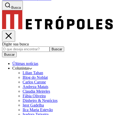
Busca
Digite sua busca
Buscar
Buscar
Últimas notícias
Colunistas
Lilian Tahan
Blog do Noblat
Carlos Carone
Andreza Matais
Claudia Meireles
Fábia Oliveira
Dinheiro & Negócios
Igor Gadelha
Ilca Maria Estevão
Isadora Teixeira