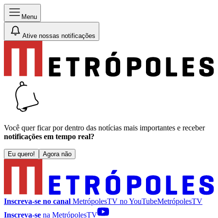
Menu
Ative nossas notificações
Você quer ficar por dentro das notícias mais importantes e receber
notificações em tempo real?
Eu quero!
Agora não
Inscreva-se no canal
MetrópolesTV no
YouTube
MetrópolesTV
Inscreva-se
na MetrópolesTV