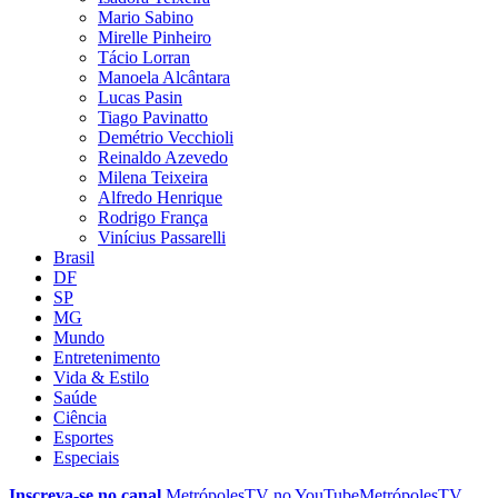
Mario Sabino
Mirelle Pinheiro
Tácio Lorran
Manoela Alcântara
Lucas Pasin
Tiago Pavinatto
Demétrio Vecchioli
Reinaldo Azevedo
Milena Teixeira
Alfredo Henrique
Rodrigo França
Vinícius Passarelli
Brasil
DF
SP
MG
Mundo
Entretenimento
Vida & Estilo
Saúde
Ciência
Esportes
Especiais
Inscreva-se no canal
MetrópolesTV no
YouTube
MetrópolesTV