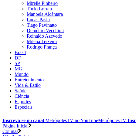
Mirelle Pinheiro
Tácio Lorran
Manoela Alcântara
Lucas Pasin
Tiago Pavinatto
Demétrio Vecchioli
Reinaldo Azevedo
Milena Teixeira
Rodrigo França
Brasil
DF
SP
MG
Mundo
Entretenimento
Vida & Estilo
Saúde
Ciência
Esportes
Especiais
Inscreva-se no canal
MetrópolesTV no
YouTube
MetrópolesTV
Insc
Página Inicial
Colunas