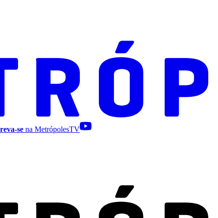
reva-se
na MetrópolesTV