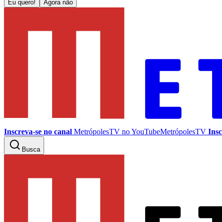
Eu quero!
Agora não
Inscreva-se no canal
MetrópolesTV no
YouTube
MetrópolesTV
Insc
Busca