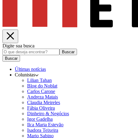
Digite sua busca
Buscar
Buscar
Últimas notícias
Colunistas
Lilian Tahan
Blog do Noblat
Carlos Carone
Andreza Matais
Claudia Meireles
Fábia Oliveira
Dinheiro & Negócios
Igor Gadelha
Ilca Maria Estevão
Isadora Teixeira
Mario Sabino