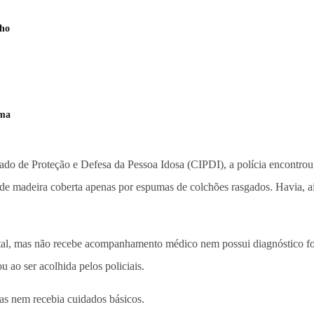
lho
rma
ado de Proteção e Defesa da Pessoa Idosa (CIPDI), a polícia encontro
 madeira coberta apenas por espumas de colchões rasgados. Havia, ain
ntal, mas não recebe acompanhamento médico nem possui diagnóstico for
 ao ser acolhida pelos policiais.
as nem recebia cuidados básicos.