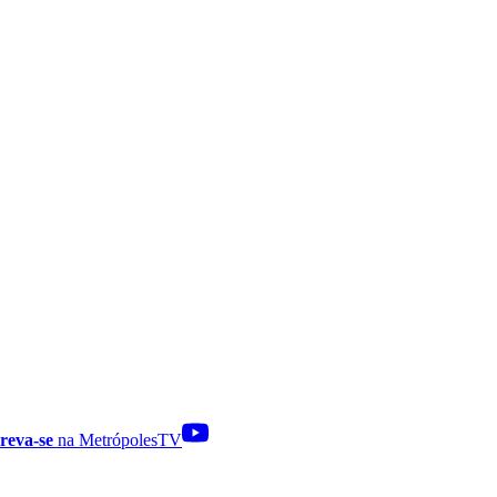
reva-se
na MetrópolesTV