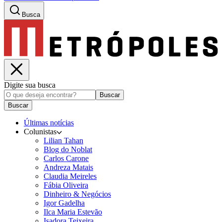
Busca
Digite sua busca
Buscar
Buscar
Últimas notícias
Colunistas
Lilian Tahan
Blog do Noblat
Carlos Carone
Andreza Matais
Claudia Meireles
Fábia Oliveira
Dinheiro & Negócios
Igor Gadelha
Ilca Maria Estevão
Isadora Teixeira