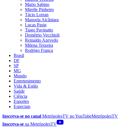
Mario Sabino
Mirelle Pinheiro
Tácio Lorran
Manoela Alcântara
Lucas Pasin
Tiago Pavinatto
Demétrio Vecchioli
Reinaldo Azevedo
Milena Teixeira
Rodrigo França
Brasil
DF
SP
MG
Mundo
Entretenimento
Vida & Estilo
Saúde
Ciência
Esportes
Especiais
Inscreva-se no canal
MetrópolesTV no
YouTube
MetrópolesTV
Inscreva-se
na MetrópolesTV