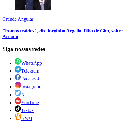
Grande Angular
"Fomos traídos", diz Jorginho Argello, filho de Gim, sobre
Arruda
Siga nossas redes
WhatsApp
Telegram
Facebook
Instagram
X
YouTube
Tiktok
Kwai