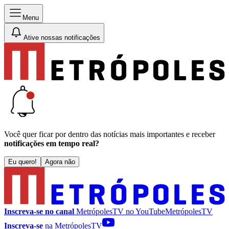
Menu
Ative nossas notificações
Você quer ficar por dentro das notícias mais importantes e receber
notificações em tempo real?
Eu quero!
Agora não
Inscreva-se no canal
MetrópolesTV no
YouTube
MetrópolesTV
Inscreva-se
na MetrópolesTV