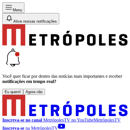
Menu
Ative nossas notificações
Você quer ficar por dentro das notícias mais importantes e receber
notificações em tempo real?
Eu quero!
Agora não
Inscreva-se no canal
MetrópolesTV no
YouTube
MetrópolesTV
Inscreva-se
na MetrópolesTV