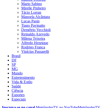
Mario Sabino
Mirelle Pinheiro
Tácio Lorran
Manoela Alcântara
Lucas Pasin
Tiago Pavinatto
Demétrio Vecchioli
Reinaldo Azevedo
Milena Teixeira
Alfredo Henrique
Rodrigo França
Vinícius Passarelli
Brasil
DF
SP
MG
Mundo
Entretenimento
Vida & Estilo
Saúde
Ciência
Esportes
Especiais
Inscreva-se no canal
MetrópolesTV no
YouTube
MetrópolesTV