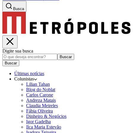
Busca
Digite sua busca
Buscar
Buscar
Últimas notícias
Colunistas
Lilian Tahan
Blog do Noblat
Carlos Carone
Andreza Matais
Claudia Meireles
Fábia Oliveira
Dinheiro & Negócios
Igor Gadelha
Ilca Maria Estevão
Isadora Teixeira