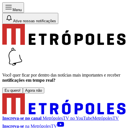
Menu
Ative nossas notificações
Você quer ficar por dentro das notícias mais importantes e receber
notificações em tempo real?
Eu quero!
Agora não
Inscreva-se no canal
MetrópolesTV no
YouTube
MetrópolesTV
Inscreva-se
na MetrópolesTV