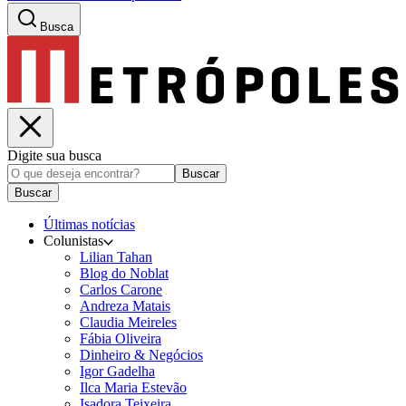
Busca
Digite sua busca
Buscar
Buscar
Últimas notícias
Colunistas
Lilian Tahan
Blog do Noblat
Carlos Carone
Andreza Matais
Claudia Meireles
Fábia Oliveira
Dinheiro & Negócios
Igor Gadelha
Ilca Maria Estevão
Isadora Teixeira