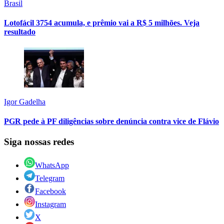
Brasil
Lotofácil 3754 acumula, e prêmio vai a R$ 5 milhões. Veja
resultado
Igor Gadelha
PGR pede à PF diligências sobre denúncia contra vice de Flávio
Siga nossas redes
WhatsApp
Telegram
Facebook
Instagram
X