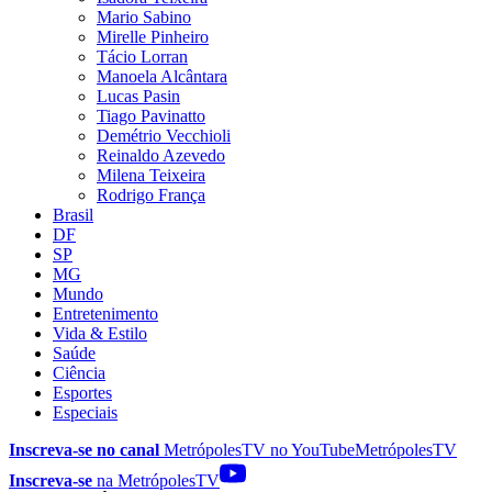
Mario Sabino
Mirelle Pinheiro
Tácio Lorran
Manoela Alcântara
Lucas Pasin
Tiago Pavinatto
Demétrio Vecchioli
Reinaldo Azevedo
Milena Teixeira
Rodrigo França
Brasil
DF
SP
MG
Mundo
Entretenimento
Vida & Estilo
Saúde
Ciência
Esportes
Especiais
Inscreva-se no canal
MetrópolesTV no
YouTube
MetrópolesTV
Inscreva-se
na MetrópolesTV