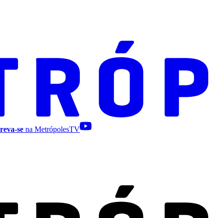
reva-se
na MetrópolesTV