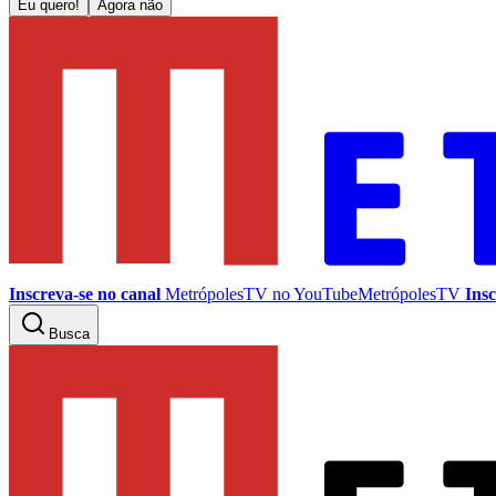
Eu quero!
Agora não
Inscreva-se no canal
MetrópolesTV no
YouTube
MetrópolesTV
Insc
Busca