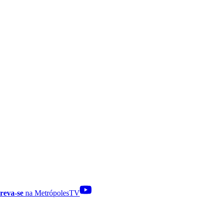
reva-se
na MetrópolesTV