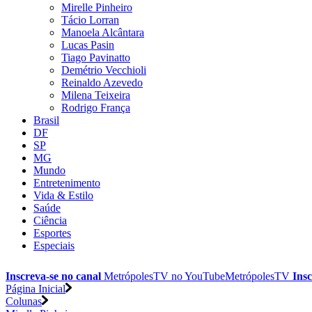
Mirelle Pinheiro
Tácio Lorran
Manoela Alcântara
Lucas Pasin
Tiago Pavinatto
Demétrio Vecchioli
Reinaldo Azevedo
Milena Teixeira
Rodrigo França
Brasil
DF
SP
MG
Mundo
Entretenimento
Vida & Estilo
Saúde
Ciência
Esportes
Especiais
Inscreva-se no canal
MetrópolesTV no
YouTube
MetrópolesTV
Insc
Página Inicial
Colunas