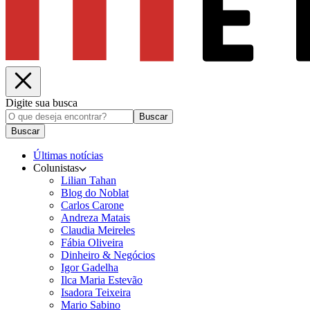
Digite sua busca
Buscar
Buscar
Últimas notícias
Colunistas
Lilian Tahan
Blog do Noblat
Carlos Carone
Andreza Matais
Claudia Meireles
Fábia Oliveira
Dinheiro & Negócios
Igor Gadelha
Ilca Maria Estevão
Isadora Teixeira
Mario Sabino