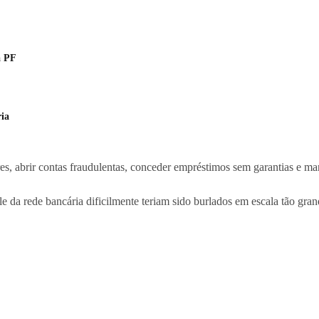
a PF
ria
es, abrir contas fraudulentas, conceder empréstimos sem garantias e m
e da rede bancária dificilmente teriam sido burlados em escala tão gran