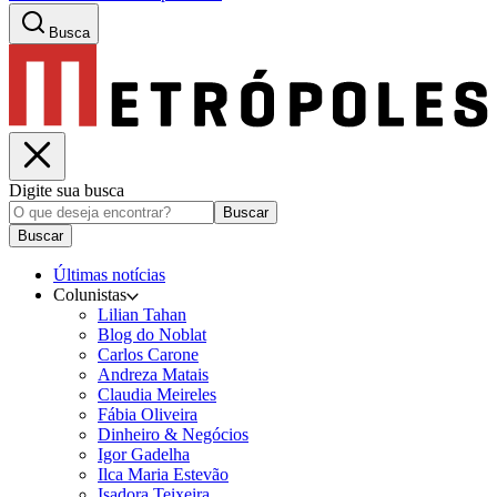
Busca
Digite sua busca
Buscar
Buscar
Últimas notícias
Colunistas
Lilian Tahan
Blog do Noblat
Carlos Carone
Andreza Matais
Claudia Meireles
Fábia Oliveira
Dinheiro & Negócios
Igor Gadelha
Ilca Maria Estevão
Isadora Teixeira