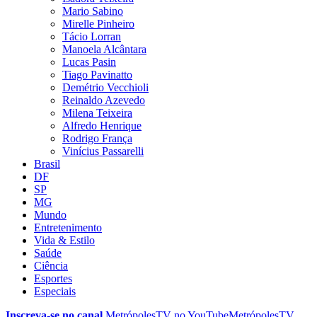
Mario Sabino
Mirelle Pinheiro
Tácio Lorran
Manoela Alcântara
Lucas Pasin
Tiago Pavinatto
Demétrio Vecchioli
Reinaldo Azevedo
Milena Teixeira
Alfredo Henrique
Rodrigo França
Vinícius Passarelli
Brasil
DF
SP
MG
Mundo
Entretenimento
Vida & Estilo
Saúde
Ciência
Esportes
Especiais
Inscreva-se no canal
MetrópolesTV no
YouTube
MetrópolesTV