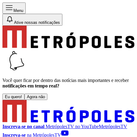
Menu
Ative nossas notificações
Você quer ficar por dentro das notícias mais importantes e receber
notificações em tempo real?
Eu quero!
Agora não
Inscreva-se no canal
MetrópolesTV no
YouTube
MetrópolesTV
Inscreva-se
na MetrópolesTV