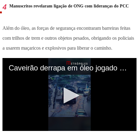
Manuscritos revelaram ligação de ONG com lideranças do PCC
Além do óleo, as forças de segurança encontraram barreiras feitas
com trilhos de trem e outros objetos pesados, obrigando os policiais
a usarem maçaricos e explosivos para liberar o caminho.