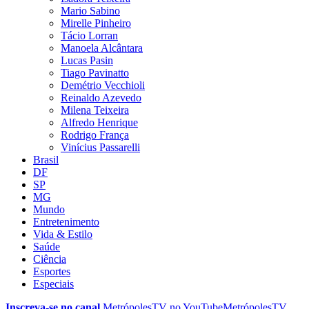
Mario Sabino
Mirelle Pinheiro
Tácio Lorran
Manoela Alcântara
Lucas Pasin
Tiago Pavinatto
Demétrio Vecchioli
Reinaldo Azevedo
Milena Teixeira
Alfredo Henrique
Rodrigo França
Vinícius Passarelli
Brasil
DF
SP
MG
Mundo
Entretenimento
Vida & Estilo
Saúde
Ciência
Esportes
Especiais
Inscreva-se no canal
MetrópolesTV no
YouTube
MetrópolesTV