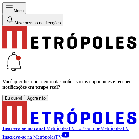
Menu
Ative nossas notificações
Você quer ficar por dentro das notícias mais importantes e receber
notificações em tempo real?
Eu quero!
Agora não
Inscreva-se no canal
MetrópolesTV no
YouTube
MetrópolesTV
Inscreva-se
na MetrópolesTV