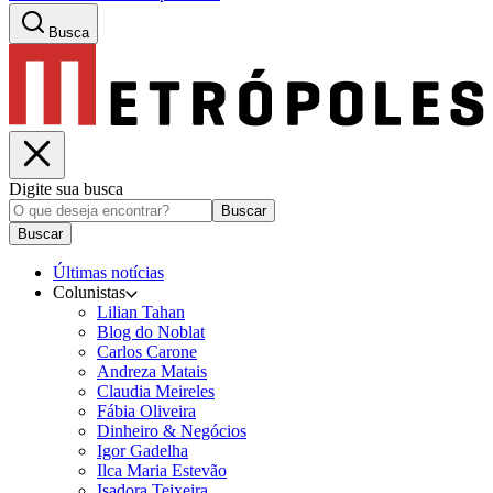
Busca
Digite sua busca
Buscar
Buscar
Últimas notícias
Colunistas
Lilian Tahan
Blog do Noblat
Carlos Carone
Andreza Matais
Claudia Meireles
Fábia Oliveira
Dinheiro & Negócios
Igor Gadelha
Ilca Maria Estevão
Isadora Teixeira