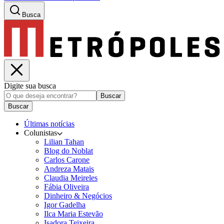
Busca
Digite sua busca
Buscar
Buscar
Últimas notícias
Colunistas
Lilian Tahan
Blog do Noblat
Carlos Carone
Andreza Matais
Claudia Meireles
Fábia Oliveira
Dinheiro & Negócios
Igor Gadelha
Ilca Maria Estevão
Isadora Teixeira