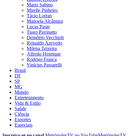
Mario Sabino
Mirelle Pinheiro
Tácio Lorran
Manoela Alcântara
Lucas Pasin
Tiago Pavinatto
Demétrio Vecchioli
Reinaldo Azevedo
Milena Teixeira
Alfredo Henrique
Rodrigo França
Vinícius Passarelli
Brasil
DF
SP
MG
Mundo
Entretenimento
Vida & Estilo
Saúde
Ciência
Esportes
Especiais
Inscreva-se no canal
MetrópolesTV no
YouTube
MetrópolesTV