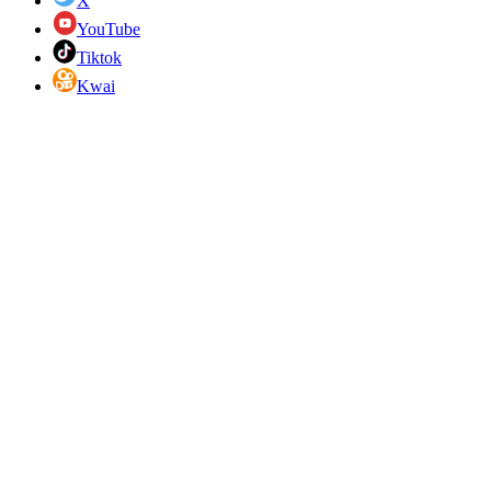
X
YouTube
Tiktok
Kwai