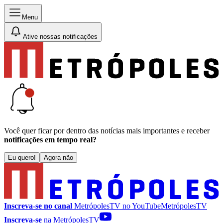
Menu
Ative nossas notificações
Você quer ficar por dentro das notícias mais importantes e receber
notificações em tempo real?
Eu quero!
Agora não
Inscreva-se no canal
MetrópolesTV no
YouTube
MetrópolesTV
Inscreva-se
na MetrópolesTV