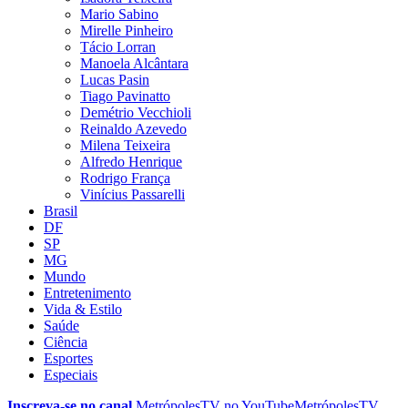
Mario Sabino
Mirelle Pinheiro
Tácio Lorran
Manoela Alcântara
Lucas Pasin
Tiago Pavinatto
Demétrio Vecchioli
Reinaldo Azevedo
Milena Teixeira
Alfredo Henrique
Rodrigo França
Vinícius Passarelli
Brasil
DF
SP
MG
Mundo
Entretenimento
Vida & Estilo
Saúde
Ciência
Esportes
Especiais
Inscreva-se no canal
MetrópolesTV no
YouTube
MetrópolesTV