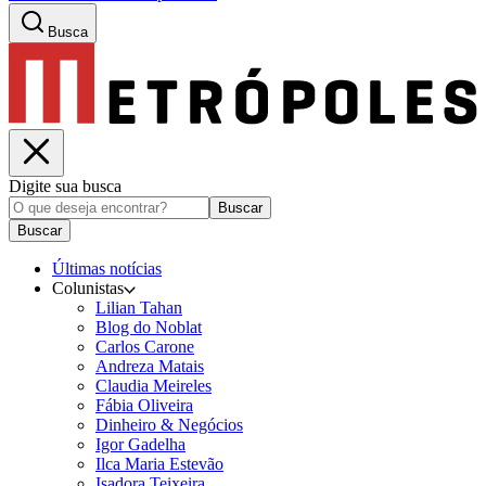
Busca
Digite sua busca
Buscar
Buscar
Últimas notícias
Colunistas
Lilian Tahan
Blog do Noblat
Carlos Carone
Andreza Matais
Claudia Meireles
Fábia Oliveira
Dinheiro & Negócios
Igor Gadelha
Ilca Maria Estevão
Isadora Teixeira