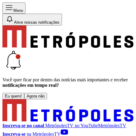
Menu
Ative nossas notificações
Você quer ficar por dentro das notícias mais importantes e receber
notificações em tempo real?
Eu quero!
Agora não
Inscreva-se no canal
MetrópolesTV no
YouTube
MetrópolesTV
Inscreva-se
na MetrópolesTV