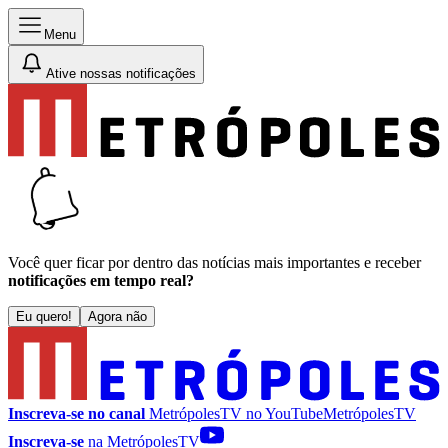
Menu
Ative nossas notificações
Você quer ficar por dentro das notícias mais importantes e receber
notificações em tempo real?
Eu quero!
Agora não
Inscreva-se no canal
MetrópolesTV no
YouTube
MetrópolesTV
Inscreva-se
na MetrópolesTV