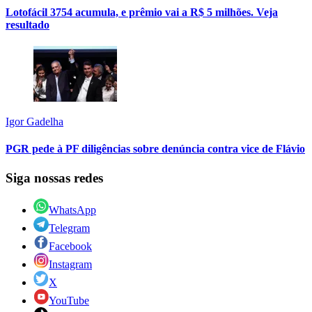
Lotofácil 3754 acumula, e prêmio vai a R$ 5 milhões. Veja
resultado
Igor Gadelha
PGR pede à PF diligências sobre denúncia contra vice de Flávio
Siga nossas redes
WhatsApp
Telegram
Facebook
Instagram
X
YouTube