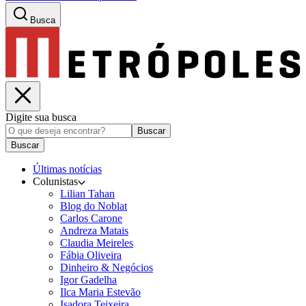
Busca
Digite sua busca
Buscar
Buscar
Últimas notícias
Colunistas
Lilian Tahan
Blog do Noblat
Carlos Carone
Andreza Matais
Claudia Meireles
Fábia Oliveira
Dinheiro & Negócios
Igor Gadelha
Ilca Maria Estevão
Isadora Teixeira