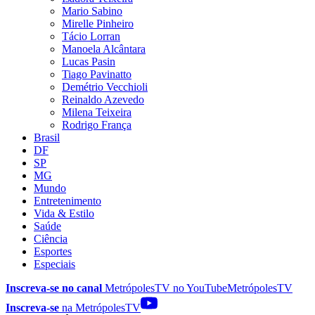
Mario Sabino
Mirelle Pinheiro
Tácio Lorran
Manoela Alcântara
Lucas Pasin
Tiago Pavinatto
Demétrio Vecchioli
Reinaldo Azevedo
Milena Teixeira
Rodrigo França
Brasil
DF
SP
MG
Mundo
Entretenimento
Vida & Estilo
Saúde
Ciência
Esportes
Especiais
Inscreva-se no canal
MetrópolesTV no
YouTube
MetrópolesTV
Inscreva-se
na MetrópolesTV