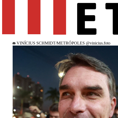
VINÍCIUS SCHMIDT/METRÓPOLES @vinicius.foto