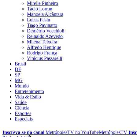
Mirelle Pinheiro
Tácio Lorran
Manoela Alcântara
Lucas Pasin
Tiago Pavinatto
Demétrio Vecchioli
Reinaldo Azevedo
Milena Teixeira
Alfredo Henrique
Rodrigo França
Vinícius Passarelli
Brasil
DF
SP
MG
Mundo
Entretenimento
Vida & Estilo
Saúde
Ciência
Esportes
Especiais
Inscreva-se no canal
MetrópolesTV no
YouTube
MetrópolesTV
Insc