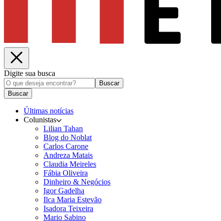
Digite sua busca
Buscar
Buscar
Últimas notícias
Colunistas
Lilian Tahan
Blog do Noblat
Carlos Carone
Andreza Matais
Claudia Meireles
Fábia Oliveira
Dinheiro & Negócios
Igor Gadelha
Ilca Maria Estevão
Isadora Teixeira
Mario Sabino