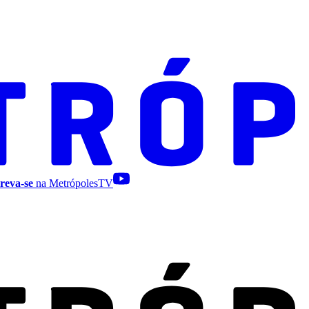
reva-se
na MetrópolesTV