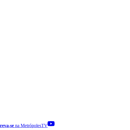
reva-se
na MetrópolesTV