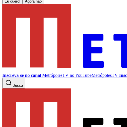
Eu quero!
Agora não
Inscreva-se no canal
MetrópolesTV no
YouTube
MetrópolesTV
Insc
Busca