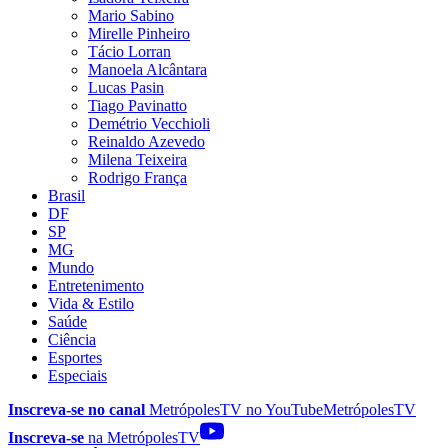
Mario Sabino
Mirelle Pinheiro
Tácio Lorran
Manoela Alcântara
Lucas Pasin
Tiago Pavinatto
Demétrio Vecchioli
Reinaldo Azevedo
Milena Teixeira
Rodrigo França
Brasil
DF
SP
MG
Mundo
Entretenimento
Vida & Estilo
Saúde
Ciência
Esportes
Especiais
Inscreva-se no canal
MetrópolesTV no
YouTube
MetrópolesTV
Inscreva-se
na MetrópolesTV