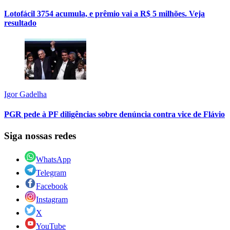
Lotofácil 3754 acumula, e prêmio vai a R$ 5 milhões. Veja
resultado
Igor Gadelha
PGR pede à PF diligências sobre denúncia contra vice de Flávio
Siga nossas redes
WhatsApp
Telegram
Facebook
Instagram
X
YouTube