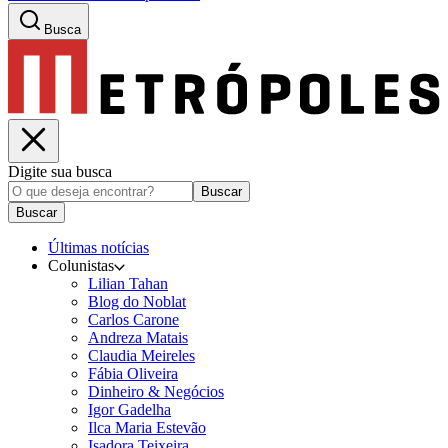
Busca
Digite sua busca
Buscar
Buscar
Últimas notícias
Colunistas
Lilian Tahan
Blog do Noblat
Carlos Carone
Andreza Matais
Claudia Meireles
Fábia Oliveira
Dinheiro & Negócios
Igor Gadelha
Ilca Maria Estevão
Isadora Teixeira