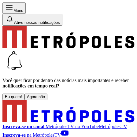
Menu
Ative nossas notificações
Você quer ficar por dentro das notícias mais importantes e receber
notificações em tempo real?
Eu quero!
Agora não
Inscreva-se no canal
MetrópolesTV no
YouTube
MetrópolesTV
Inscreva-se
na MetrópolesTV