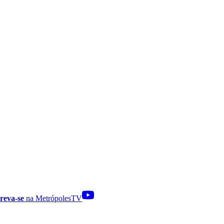
reva-se
na MetrópolesTV