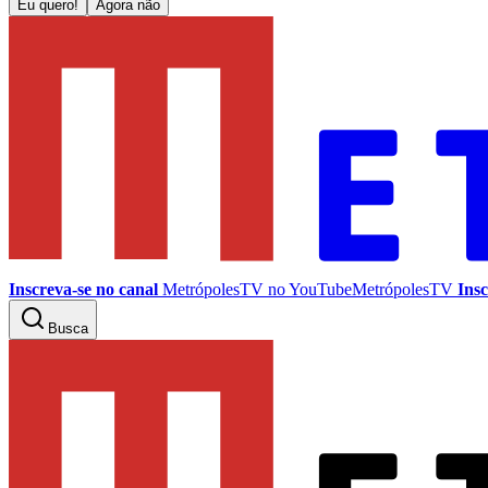
Eu quero!
Agora não
Inscreva-se no canal
MetrópolesTV no
YouTube
MetrópolesTV
Insc
Busca