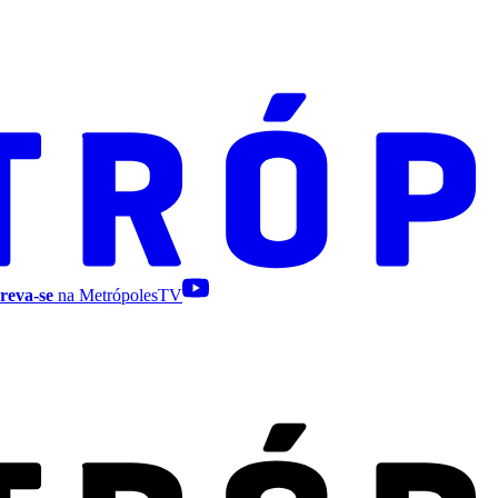
reva-se
na MetrópolesTV