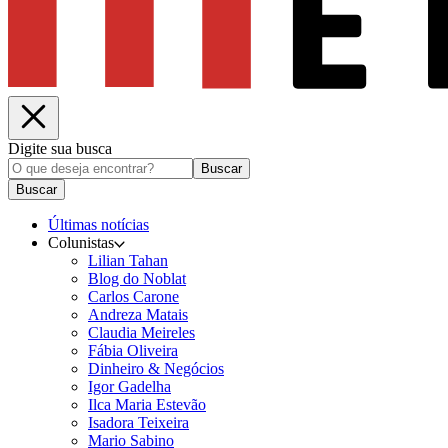
Digite sua busca
Buscar
Buscar
Últimas notícias
Colunistas
Lilian Tahan
Blog do Noblat
Carlos Carone
Andreza Matais
Claudia Meireles
Fábia Oliveira
Dinheiro & Negócios
Igor Gadelha
Ilca Maria Estevão
Isadora Teixeira
Mario Sabino