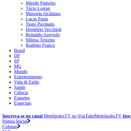
Mirelle Pinheiro
Tácio Lorran
Manoela Alcântara
Lucas Pasin
Tiago Pavinatto
Demétrio Vecchioli
Reinaldo Azevedo
Milena Teixeira
Rodrigo França
Brasil
DF
SP
MG
Mundo
Entretenimento
Vida & Estilo
Saúde
Ciência
Esportes
Especiais
Inscreva-se no canal
MetrópolesTV no
YouTube
MetrópolesTV
Insc
Página Inicial
Colunas