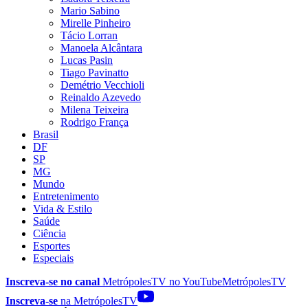
Mario Sabino
Mirelle Pinheiro
Tácio Lorran
Manoela Alcântara
Lucas Pasin
Tiago Pavinatto
Demétrio Vecchioli
Reinaldo Azevedo
Milena Teixeira
Rodrigo França
Brasil
DF
SP
MG
Mundo
Entretenimento
Vida & Estilo
Saúde
Ciência
Esportes
Especiais
Inscreva-se no canal
MetrópolesTV no
YouTube
MetrópolesTV
Inscreva-se
na MetrópolesTV