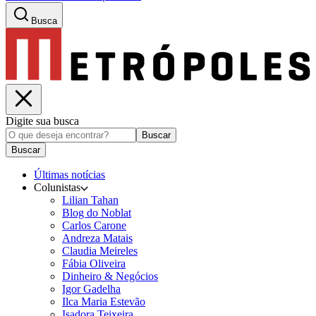
Busca
Digite sua busca
Buscar
Buscar
Últimas notícias
Colunistas
Lilian Tahan
Blog do Noblat
Carlos Carone
Andreza Matais
Claudia Meireles
Fábia Oliveira
Dinheiro & Negócios
Igor Gadelha
Ilca Maria Estevão
Isadora Teixeira