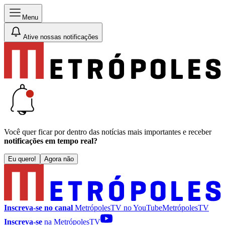
Menu
Ative nossas notificações
Você quer ficar por dentro das notícias mais importantes e receber
notificações em tempo real?
Eu quero!
Agora não
Inscreva-se no canal
MetrópolesTV no
YouTube
MetrópolesTV
Inscreva-se
na MetrópolesTV