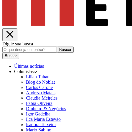
Digite sua busca
Buscar
Buscar
Últimas notícias
Colunistas
Lilian Tahan
Blog do Noblat
Carlos Carone
Andreza Matais
Claudia Meireles
Fábia Oliveira
Dinheiro & Negócios
Igor Gadelha
Ilca Maria Estevão
Isadora Teixeira
Mario Sabino