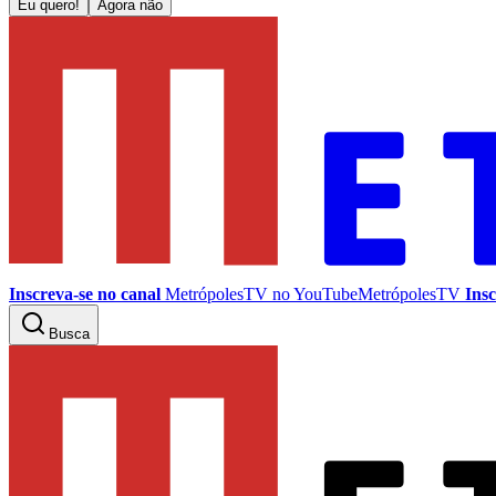
Eu quero!
Agora não
Inscreva-se no canal
MetrópolesTV no
YouTube
MetrópolesTV
Insc
Busca