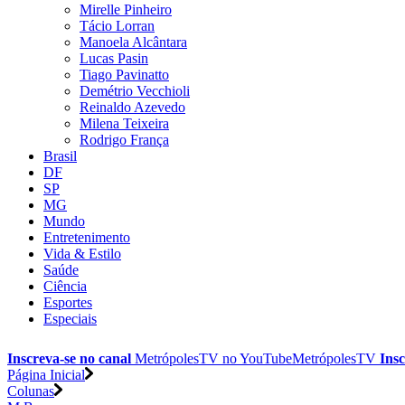
Mirelle Pinheiro
Tácio Lorran
Manoela Alcântara
Lucas Pasin
Tiago Pavinatto
Demétrio Vecchioli
Reinaldo Azevedo
Milena Teixeira
Rodrigo França
Brasil
DF
SP
MG
Mundo
Entretenimento
Vida & Estilo
Saúde
Ciência
Esportes
Especiais
Inscreva-se no canal
MetrópolesTV no
YouTube
MetrópolesTV
Insc
Página Inicial
Colunas