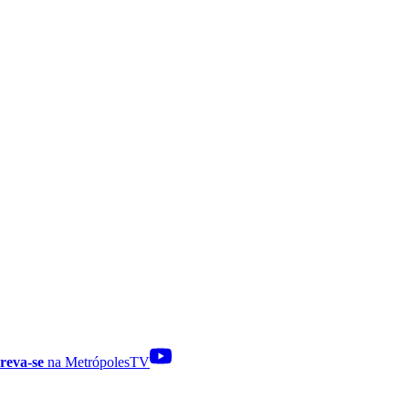
reva-se
na MetrópolesTV