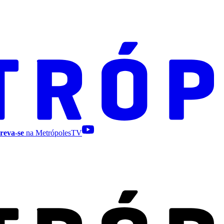
reva-se
na MetrópolesTV