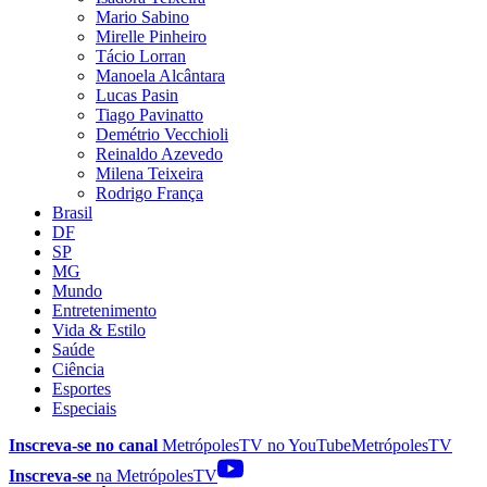
Mario Sabino
Mirelle Pinheiro
Tácio Lorran
Manoela Alcântara
Lucas Pasin
Tiago Pavinatto
Demétrio Vecchioli
Reinaldo Azevedo
Milena Teixeira
Rodrigo França
Brasil
DF
SP
MG
Mundo
Entretenimento
Vida & Estilo
Saúde
Ciência
Esportes
Especiais
Inscreva-se no canal
MetrópolesTV no
YouTube
MetrópolesTV
Inscreva-se
na MetrópolesTV