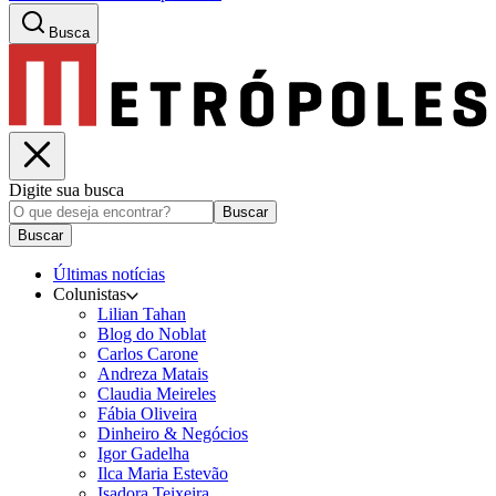
Busca
Digite sua busca
Buscar
Buscar
Últimas notícias
Colunistas
Lilian Tahan
Blog do Noblat
Carlos Carone
Andreza Matais
Claudia Meireles
Fábia Oliveira
Dinheiro & Negócios
Igor Gadelha
Ilca Maria Estevão
Isadora Teixeira