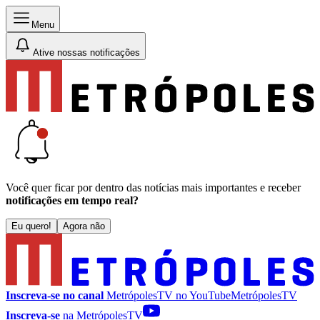
Menu
Ative nossas notificações
Você quer ficar por dentro das notícias mais importantes e receber
notificações em tempo real?
Eu quero!
Agora não
Inscreva-se no canal
MetrópolesTV no
YouTube
MetrópolesTV
Inscreva-se
na MetrópolesTV