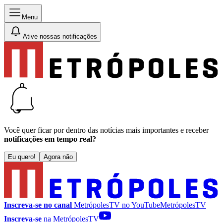
Menu
Ative nossas notificações
Você quer ficar por dentro das notícias mais importantes e receber
notificações em tempo real?
Eu quero!
Agora não
Inscreva-se no canal
MetrópolesTV no
YouTube
MetrópolesTV
Inscreva-se
na MetrópolesTV