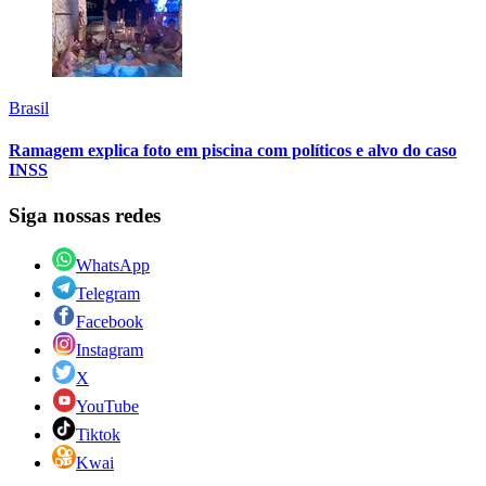
Brasil
Ramagem explica foto em piscina com políticos e alvo do caso
INSS
Siga nossas redes
WhatsApp
Telegram
Facebook
Instagram
X
YouTube
Tiktok
Kwai