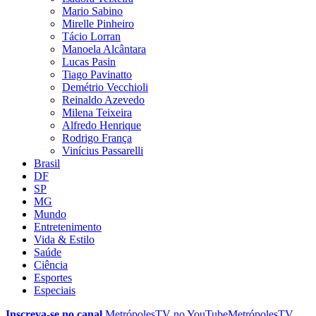
Mario Sabino
Mirelle Pinheiro
Tácio Lorran
Manoela Alcântara
Lucas Pasin
Tiago Pavinatto
Demétrio Vecchioli
Reinaldo Azevedo
Milena Teixeira
Alfredo Henrique
Rodrigo França
Vinícius Passarelli
Brasil
DF
SP
MG
Mundo
Entretenimento
Vida & Estilo
Saúde
Ciência
Esportes
Especiais
Inscreva-se no canal
MetrópolesTV no
YouTube
MetrópolesTV