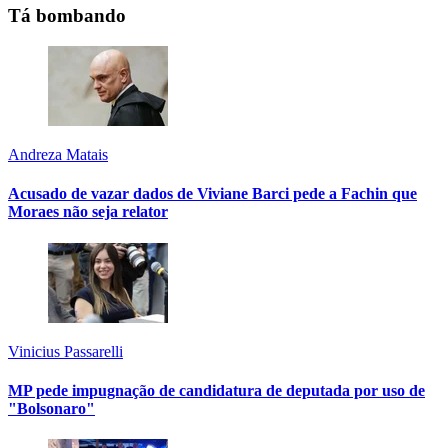
Tá bombando
Andreza Matais
Acusado de vazar dados de Viviane Barci pede a Fachin que
Moraes não seja relator
Vinicius Passarelli
MP pede impugnação de candidatura de deputada por uso de
"Bolsonaro"