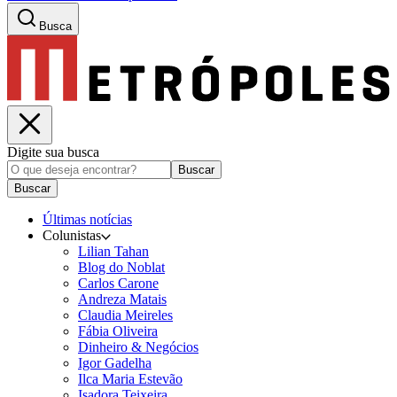
Busca
Digite sua busca
Buscar
Buscar
Últimas notícias
Colunistas
Lilian Tahan
Blog do Noblat
Carlos Carone
Andreza Matais
Claudia Meireles
Fábia Oliveira
Dinheiro & Negócios
Igor Gadelha
Ilca Maria Estevão
Isadora Teixeira