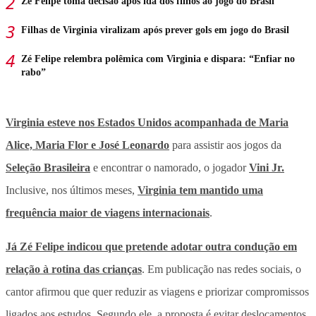
Zé Felipe toma decisão após ida dos filhos ao jogo do Brasil
Filhas de Virginia viralizam após prever gols em jogo do Brasil
Zé Felipe relembra polêmica com Virginia e dispara: “Enfiar no
rabo”
Virginia esteve nos Estados Unidos acompanhada de Maria
Alice, Maria Flor e José Leonardo
para assistir aos jogos da
Seleção Brasileira
e encontrar o namorado, o jogador
Vini Jr.
Inclusive, nos últimos meses,
Virginia tem mantido uma
frequência maior de viagens internacionais
.
Já Zé Felipe indicou que pretende adotar outra condução em
relação à rotina das crianças
. Em publicação nas redes sociais, o
cantor afirmou que quer reduzir as viagens e priorizar compromissos
ligados aos estudos. Segundo ele, a proposta é evitar deslocamentos