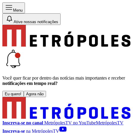
Menu
Ative nossas notificações
Você quer ficar por dentro das notícias mais importantes e receber
notificações em tempo real?
Eu quero!
Agora não
Inscreva-se no canal
MetrópolesTV no
YouTube
MetrópolesTV
Inscreva-se
na MetrópolesTV