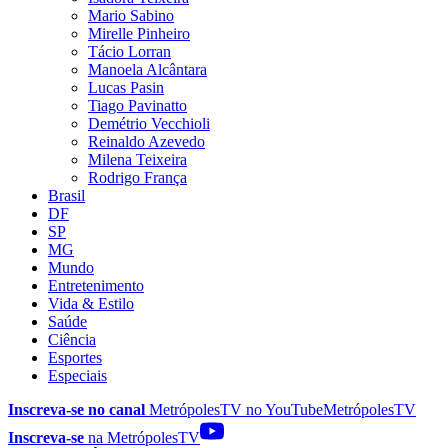
Mario Sabino
Mirelle Pinheiro
Tácio Lorran
Manoela Alcântara
Lucas Pasin
Tiago Pavinatto
Demétrio Vecchioli
Reinaldo Azevedo
Milena Teixeira
Rodrigo França
Brasil
DF
SP
MG
Mundo
Entretenimento
Vida & Estilo
Saúde
Ciência
Esportes
Especiais
Inscreva-se no canal
MetrópolesTV no
YouTube
MetrópolesTV
Inscreva-se
na MetrópolesTV