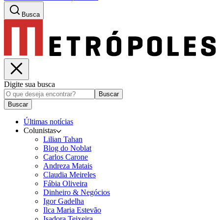
Busca
Digite sua busca
Buscar
Buscar
Últimas notícias
Colunistas
Lilian Tahan
Blog do Noblat
Carlos Carone
Andreza Matais
Claudia Meireles
Fábia Oliveira
Dinheiro & Negócios
Igor Gadelha
Ilca Maria Estevão
Isadora Teixeira