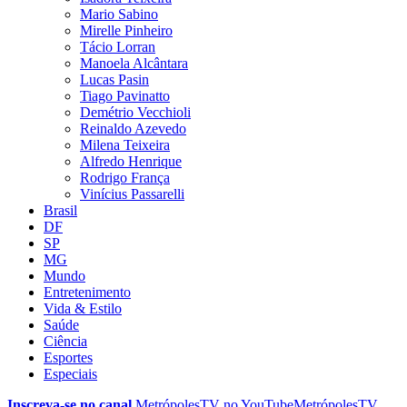
Mario Sabino
Mirelle Pinheiro
Tácio Lorran
Manoela Alcântara
Lucas Pasin
Tiago Pavinatto
Demétrio Vecchioli
Reinaldo Azevedo
Milena Teixeira
Alfredo Henrique
Rodrigo França
Vinícius Passarelli
Brasil
DF
SP
MG
Mundo
Entretenimento
Vida & Estilo
Saúde
Ciência
Esportes
Especiais
Inscreva-se no canal
MetrópolesTV no
YouTube
MetrópolesTV