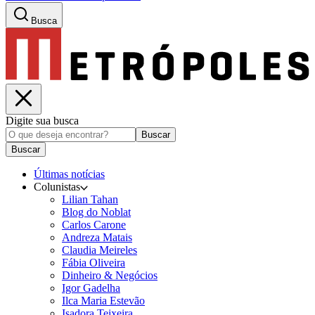
Busca
Digite sua busca
Buscar
Buscar
Últimas notícias
Colunistas
Lilian Tahan
Blog do Noblat
Carlos Carone
Andreza Matais
Claudia Meireles
Fábia Oliveira
Dinheiro & Negócios
Igor Gadelha
Ilca Maria Estevão
Isadora Teixeira