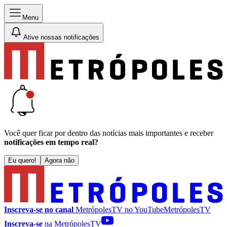
Menu
Ative nossas notificações
Você quer ficar por dentro das notícias mais importantes e receber
notificações em tempo real?
Eu quero!
Agora não
Inscreva-se no canal
MetrópolesTV no
YouTube
MetrópolesTV
Inscreva-se
na MetrópolesTV