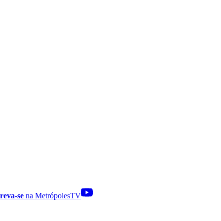
reva-se
na MetrópolesTV