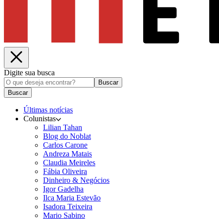
Digite sua busca
Buscar
Buscar
Últimas notícias
Colunistas
Lilian Tahan
Blog do Noblat
Carlos Carone
Andreza Matais
Claudia Meireles
Fábia Oliveira
Dinheiro & Negócios
Igor Gadelha
Ilca Maria Estevão
Isadora Teixeira
Mario Sabino