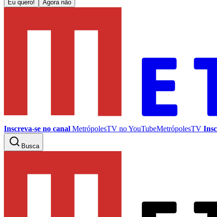
Eu quero!
Agora não
Inscreva-se no canal
MetrópolesTV no
YouTube
MetrópolesTV
Insc
Busca