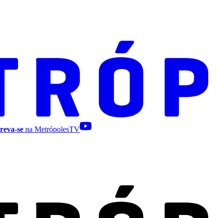
reva-se
na MetrópolesTV