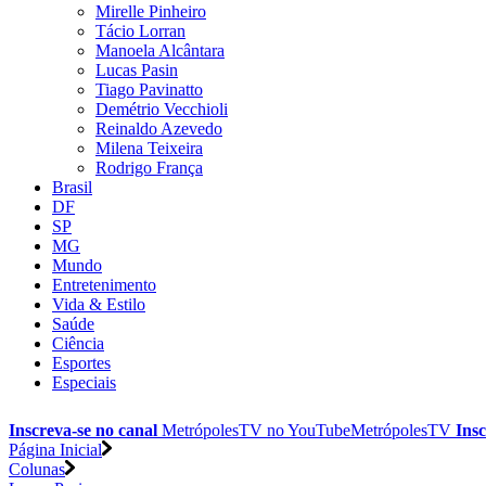
Mirelle Pinheiro
Tácio Lorran
Manoela Alcântara
Lucas Pasin
Tiago Pavinatto
Demétrio Vecchioli
Reinaldo Azevedo
Milena Teixeira
Rodrigo França
Brasil
DF
SP
MG
Mundo
Entretenimento
Vida & Estilo
Saúde
Ciência
Esportes
Especiais
Inscreva-se no canal
MetrópolesTV no
YouTube
MetrópolesTV
Insc
Página Inicial
Colunas