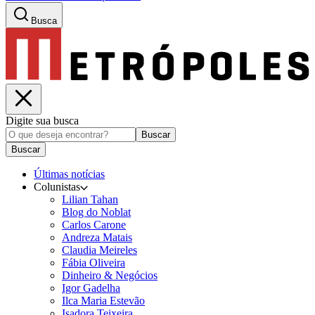
Busca
Digite sua busca
Buscar
Buscar
Últimas notícias
Colunistas
Lilian Tahan
Blog do Noblat
Carlos Carone
Andreza Matais
Claudia Meireles
Fábia Oliveira
Dinheiro & Negócios
Igor Gadelha
Ilca Maria Estevão
Isadora Teixeira