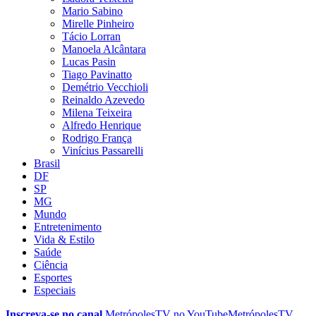
Mario Sabino
Mirelle Pinheiro
Tácio Lorran
Manoela Alcântara
Lucas Pasin
Tiago Pavinatto
Demétrio Vecchioli
Reinaldo Azevedo
Milena Teixeira
Alfredo Henrique
Rodrigo França
Vinícius Passarelli
Brasil
DF
SP
MG
Mundo
Entretenimento
Vida & Estilo
Saúde
Ciência
Esportes
Especiais
Inscreva-se no canal
MetrópolesTV no
YouTube
MetrópolesTV