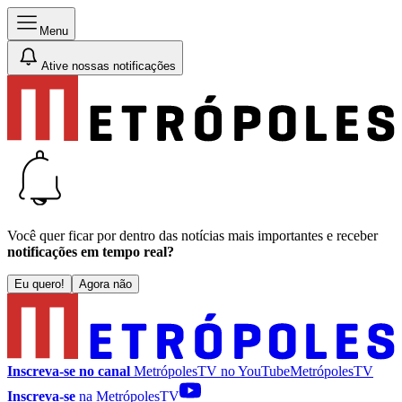
Menu
Ative nossas notificações
Você quer ficar por dentro das notícias mais importantes e receber
notificações em tempo real?
Eu quero!
Agora não
Inscreva-se no canal
MetrópolesTV no
YouTube
MetrópolesTV
Inscreva-se
na MetrópolesTV