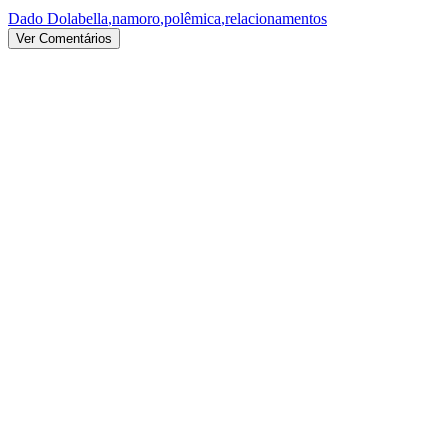
Dado Dolabella
,
namoro
,
polêmica
,
relacionamentos
Ver Comentários