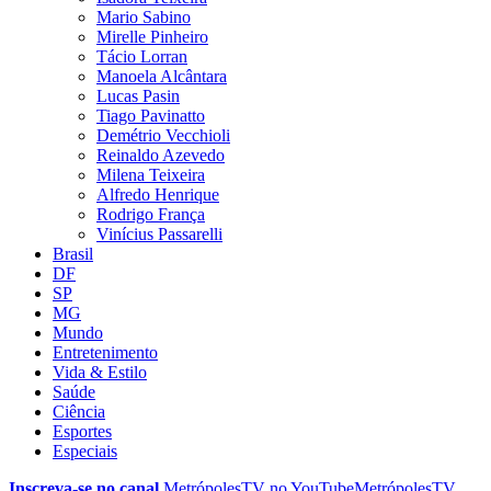
Mario Sabino
Mirelle Pinheiro
Tácio Lorran
Manoela Alcântara
Lucas Pasin
Tiago Pavinatto
Demétrio Vecchioli
Reinaldo Azevedo
Milena Teixeira
Alfredo Henrique
Rodrigo França
Vinícius Passarelli
Brasil
DF
SP
MG
Mundo
Entretenimento
Vida & Estilo
Saúde
Ciência
Esportes
Especiais
Inscreva-se no canal
MetrópolesTV no
YouTube
MetrópolesTV