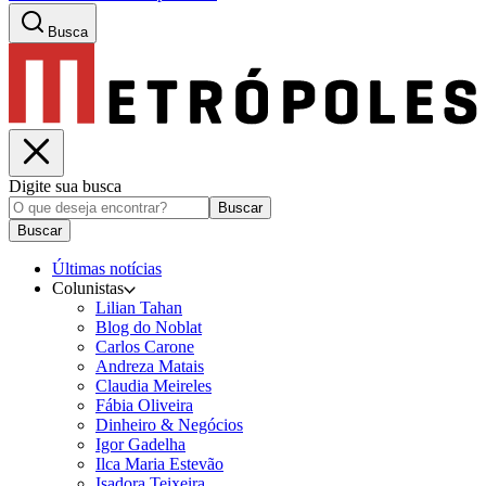
Busca
Digite sua busca
Buscar
Buscar
Últimas notícias
Colunistas
Lilian Tahan
Blog do Noblat
Carlos Carone
Andreza Matais
Claudia Meireles
Fábia Oliveira
Dinheiro & Negócios
Igor Gadelha
Ilca Maria Estevão
Isadora Teixeira