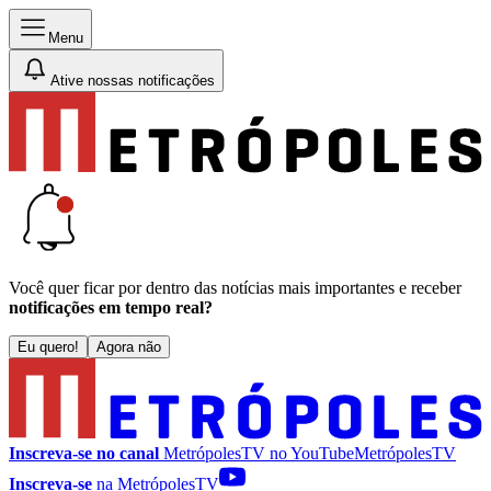
Menu
Ative nossas notificações
Você quer ficar por dentro das notícias mais importantes e receber
notificações em tempo real?
Eu quero!
Agora não
Inscreva-se no canal
MetrópolesTV no
YouTube
MetrópolesTV
Inscreva-se
na MetrópolesTV