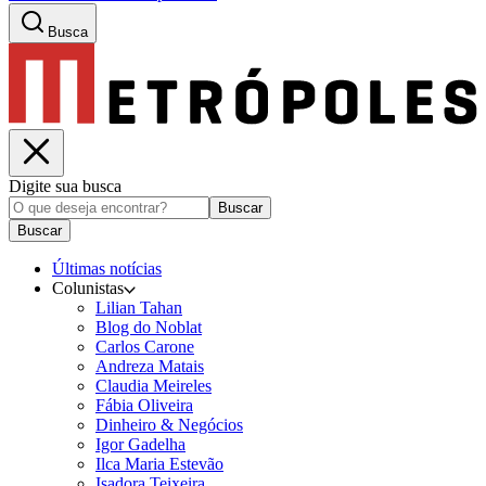
Busca
Digite sua busca
Buscar
Buscar
Últimas notícias
Colunistas
Lilian Tahan
Blog do Noblat
Carlos Carone
Andreza Matais
Claudia Meireles
Fábia Oliveira
Dinheiro & Negócios
Igor Gadelha
Ilca Maria Estevão
Isadora Teixeira