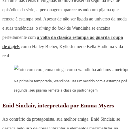
Em uma das cenas divulgadas no novo teaser da segunda leva de
episódios da série, a personagem aparece usando um pijama que
remete à estampa poá. Apesar de não ser ligada ao universo da moda
e suas tendências, o
timing
do
look
de Wandinha se encaixa
perfeitamente com
a volta da clássica estampa ao guarda-roupa
de
it girls
como Hailey Bieber, Kylie Jenner e Bella Hadid na vida
real.
Na primeira temporada, Wandinha usa um vestido com a estampa poá. 
segunda, seu pijama remete à clássica padronagem
Enid Sinclair, interpretada por Emma Myers
Ao contrário da protagonista, sua melhor amiga, Enid Sinclair, se
destaca pelo uso de cores vibrantes e elementos maximalistas na