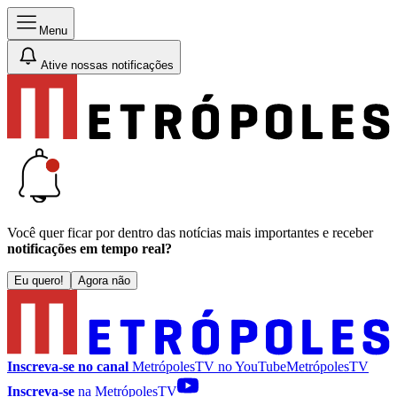
Menu
Ative nossas notificações
Você quer ficar por dentro das notícias mais importantes e receber
notificações em tempo real?
Eu quero!
Agora não
Inscreva-se no canal
MetrópolesTV no
YouTube
MetrópolesTV
Inscreva-se
na MetrópolesTV