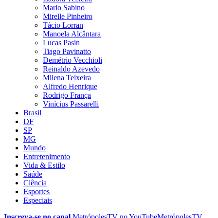
Mario Sabino
Mirelle Pinheiro
Tácio Lorran
Manoela Alcântara
Lucas Pasin
Tiago Pavinatto
Demétrio Vecchioli
Reinaldo Azevedo
Milena Teixeira
Alfredo Henrique
Rodrigo França
Vinícius Passarelli
Brasil
DF
SP
MG
Mundo
Entretenimento
Vida & Estilo
Saúde
Ciência
Esportes
Especiais
Inscreva-se no canal
MetrópolesTV no
YouTube
MetrópolesTV