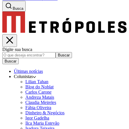
Busca
Digite sua busca
Buscar
Buscar
Últimas notícias
Colunistas
Lilian Tahan
Blog do Noblat
Carlos Carone
Andreza Matais
Claudia Meireles
Fábia Oliveira
Dinheiro & Negócios
Igor Gadelha
Ilca Maria Estevão
Isadora Teixeira