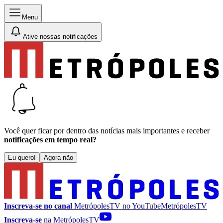
Menu
Ative nossas notificações
Você quer ficar por dentro das notícias mais importantes e receber
notificações em tempo real?
Eu quero!
Agora não
Inscreva-se no canal
MetrópolesTV no
YouTube
MetrópolesTV
Inscreva-se
na MetrópolesTV