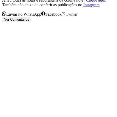
Já leu todas as notas e reportagens da coluna hoje?
Clique aqui
.
Também não deixe de conferir as publicações no
Instagram
.
Enviar no WhatsApp
Facebook
Twitter
Ver Comentários