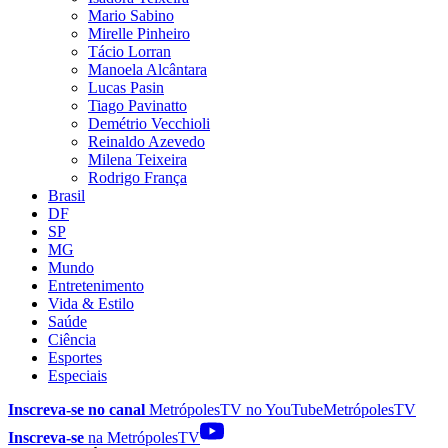
Mario Sabino
Mirelle Pinheiro
Tácio Lorran
Manoela Alcântara
Lucas Pasin
Tiago Pavinatto
Demétrio Vecchioli
Reinaldo Azevedo
Milena Teixeira
Rodrigo França
Brasil
DF
SP
MG
Mundo
Entretenimento
Vida & Estilo
Saúde
Ciência
Esportes
Especiais
Inscreva-se no canal
MetrópolesTV no
YouTube
MetrópolesTV
Inscreva-se
na MetrópolesTV