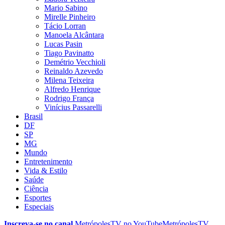
Mario Sabino
Mirelle Pinheiro
Tácio Lorran
Manoela Alcântara
Lucas Pasin
Tiago Pavinatto
Demétrio Vecchioli
Reinaldo Azevedo
Milena Teixeira
Alfredo Henrique
Rodrigo França
Vinícius Passarelli
Brasil
DF
SP
MG
Mundo
Entretenimento
Vida & Estilo
Saúde
Ciência
Esportes
Especiais
Inscreva-se no canal
MetrópolesTV no
YouTube
MetrópolesTV