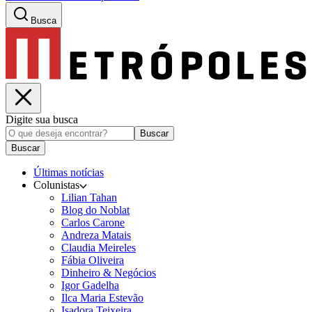
Busca
Digite sua busca
Buscar
Buscar
Últimas notícias
Colunistas
Lilian Tahan
Blog do Noblat
Carlos Carone
Andreza Matais
Claudia Meireles
Fábia Oliveira
Dinheiro & Negócios
Igor Gadelha
Ilca Maria Estevão
Isadora Teixeira