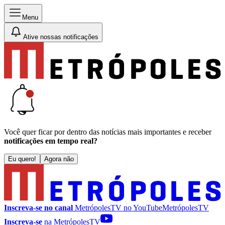
Menu
Ative nossas notificações
Você quer ficar por dentro das notícias mais importantes e receber
notificações em tempo real?
Eu quero!
Agora não
Inscreva-se no canal
MetrópolesTV no
YouTube
MetrópolesTV
Inscreva-se
na MetrópolesTV