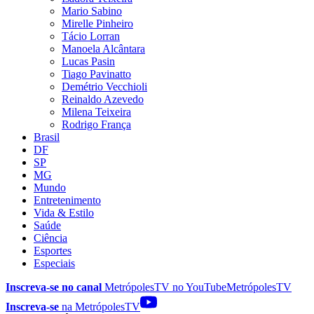
Mario Sabino
Mirelle Pinheiro
Tácio Lorran
Manoela Alcântara
Lucas Pasin
Tiago Pavinatto
Demétrio Vecchioli
Reinaldo Azevedo
Milena Teixeira
Rodrigo França
Brasil
DF
SP
MG
Mundo
Entretenimento
Vida & Estilo
Saúde
Ciência
Esportes
Especiais
Inscreva-se no canal
MetrópolesTV no
YouTube
MetrópolesTV
Inscreva-se
na MetrópolesTV