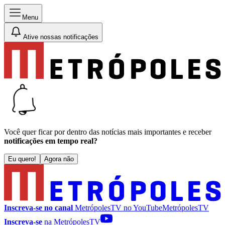
Menu
Ative nossas notificações
Você quer ficar por dentro das notícias mais importantes e receber
notificações em tempo real?
Eu quero!
Agora não
Inscreva-se no canal
MetrópolesTV no
YouTube
MetrópolesTV
Inscreva-se
na MetrópolesTV