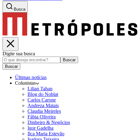
Busca
Digite sua busca
Buscar
Buscar
Últimas notícias
Colunistas
Lilian Tahan
Blog do Noblat
Carlos Carone
Andreza Matais
Claudia Meireles
Fábia Oliveira
Dinheiro & Negócios
Igor Gadelha
Ilca Maria Estevão
Isadora Teixeira