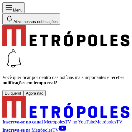
Menu
Ative nossas notificações
Você quer ficar por dentro das notícias mais importantes e receber
notificações em tempo real?
Eu quero!
Agora não
Inscreva-se no canal
MetrópolesTV no
YouTube
MetrópolesTV
Inscreva-se
na MetrópolesTV