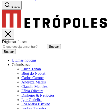
Busca
Digite sua busca
Buscar
Buscar
Últimas notícias
Colunistas
Lilian Tahan
Blog do Noblat
Carlos Carone
Andreza Matais
Claudia Meireles
Fábia Oliveira
Dinheiro & Negócios
Igor Gadelha
Ilca Maria Estevão
Isadora Teixeira