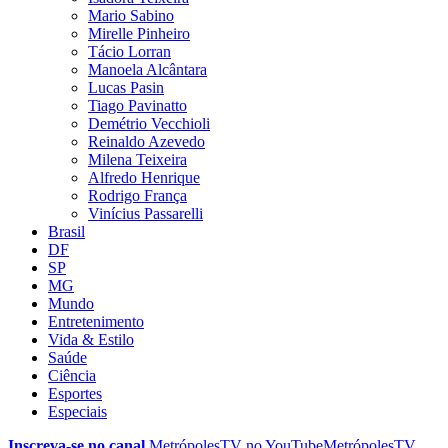
Mario Sabino
Mirelle Pinheiro
Tácio Lorran
Manoela Alcântara
Lucas Pasin
Tiago Pavinatto
Demétrio Vecchioli
Reinaldo Azevedo
Milena Teixeira
Alfredo Henrique
Rodrigo França
Vinícius Passarelli
Brasil
DF
SP
MG
Mundo
Entretenimento
Vida & Estilo
Saúde
Ciência
Esportes
Especiais
Inscreva-se no canal
MetrópolesTV no
YouTube
MetrópolesTV