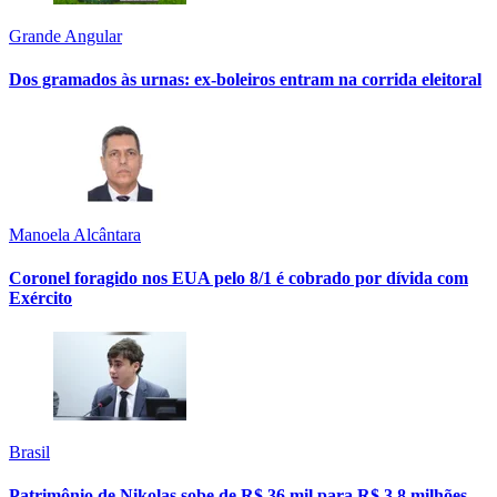
Grande Angular
Dos gramados às urnas: ex-boleiros entram na corrida eleitoral
Manoela Alcântara
Coronel foragido nos EUA pelo 8/1 é cobrado por dívida com
Exército
Brasil
Patrimônio de Nikolas sobe de R$ 36 mil para R$ 3,8 milhões