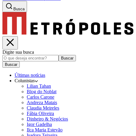
Busca
Digite sua busca
Buscar
Buscar
Últimas notícias
Colunistas
Lilian Tahan
Blog do Noblat
Carlos Carone
Andreza Matais
Claudia Meireles
Fábia Oliveira
Dinheiro & Negócios
Igor Gadelha
Ilca Maria Estevão
Isadora Teixeira