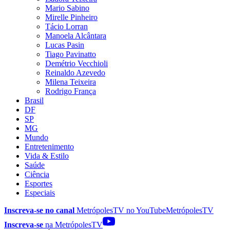
Mario Sabino
Mirelle Pinheiro
Tácio Lorran
Manoela Alcântara
Lucas Pasin
Tiago Pavinatto
Demétrio Vecchioli
Reinaldo Azevedo
Milena Teixeira
Rodrigo França
Brasil
DF
SP
MG
Mundo
Entretenimento
Vida & Estilo
Saúde
Ciência
Esportes
Especiais
Inscreva-se no canal
MetrópolesTV no
YouTube
MetrópolesTV
Inscreva-se
na MetrópolesTV