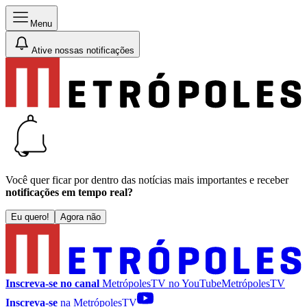
Menu
Ative nossas notificações
Você quer ficar por dentro das notícias mais importantes e receber
notificações em tempo real?
Eu quero!
Agora não
Inscreva-se no canal
MetrópolesTV no
YouTube
MetrópolesTV
Inscreva-se
na MetrópolesTV