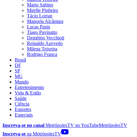
Mario Sabino
Mirelle Pinheiro
Tácio Lorran
Manoela Alcântara
Lucas Pasin
Tiago Pavinatto
Demétrio Vecchioli
Reinaldo Azevedo
Milena Teixeira
Rodrigo França
Brasil
DF
SP
MG
Mundo
Entretenimento
Vida & Estilo
Saúde
Ciência
Esportes
Especiais
Inscreva-se no canal
MetrópolesTV no
YouTube
MetrópolesTV
Inscreva-se
na MetrópolesTV