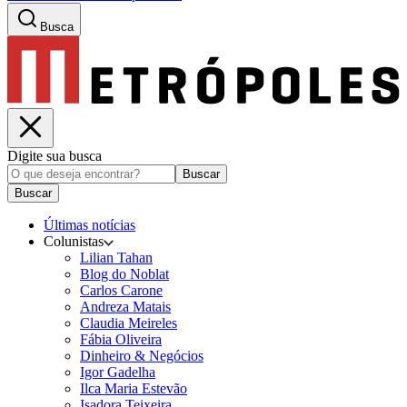
Busca
Digite sua busca
Buscar
Buscar
Últimas notícias
Colunistas
Lilian Tahan
Blog do Noblat
Carlos Carone
Andreza Matais
Claudia Meireles
Fábia Oliveira
Dinheiro & Negócios
Igor Gadelha
Ilca Maria Estevão
Isadora Teixeira