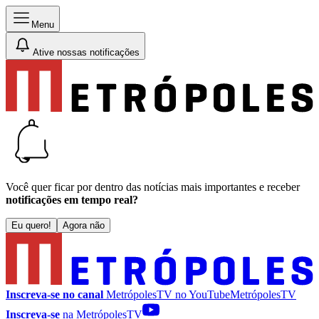
Menu
Ative nossas notificações
Você quer ficar por dentro das notícias mais importantes e receber
notificações em tempo real?
Eu quero!
Agora não
Inscreva-se no canal
MetrópolesTV no
YouTube
MetrópolesTV
Inscreva-se
na MetrópolesTV