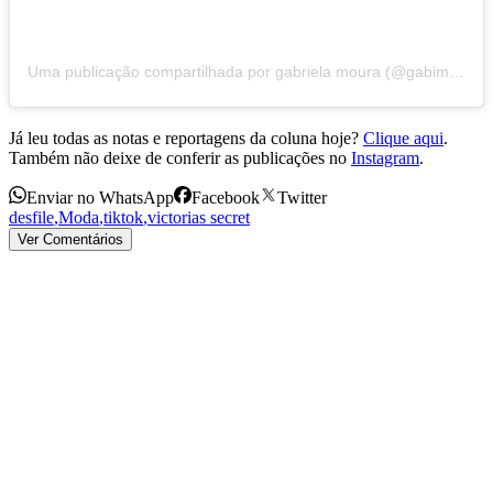
Uma publicação compartilhada por gabriela moura (@gabimfmoura)
Já leu todas as notas e reportagens da coluna hoje?
Clique aqui
.
Também não deixe de conferir as publicações no
Instagram
.
Enviar no WhatsApp
Facebook
Twitter
desfile
,
Moda
,
tiktok
,
victorias secret
Ver Comentários