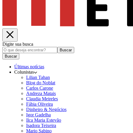
Digite sua busca
Buscar
Buscar
Últimas notícias
Colunistas
Lilian Tahan
Blog do Noblat
Carlos Carone
Andreza Matais
Claudia Meireles
Fábia Oliveira
Dinheiro & Negócios
Igor Gadelha
Ilca Maria Estevão
Isadora Teixeira
Mario Sabino