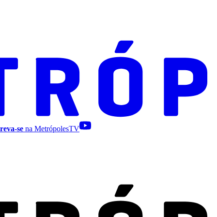
reva-se
na MetrópolesTV