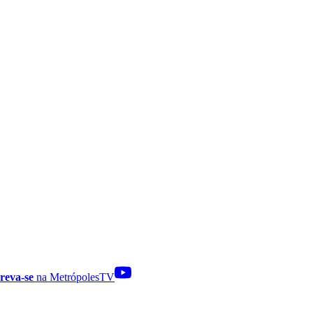
reva-se
na MetrópolesTV