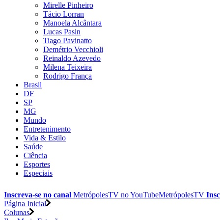
Mirelle Pinheiro
Tácio Lorran
Manoela Alcântara
Lucas Pasin
Tiago Pavinatto
Demétrio Vecchioli
Reinaldo Azevedo
Milena Teixeira
Rodrigo França
Brasil
DF
SP
MG
Mundo
Entretenimento
Vida & Estilo
Saúde
Ciência
Esportes
Especiais
Inscreva-se no canal
MetrópolesTV no
YouTube
MetrópolesTV
Insc
Página Inicial
Colunas