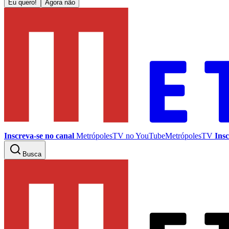
Eu quero!
Agora não
Inscreva-se no canal
MetrópolesTV no
YouTube
MetrópolesTV
Insc
Busca