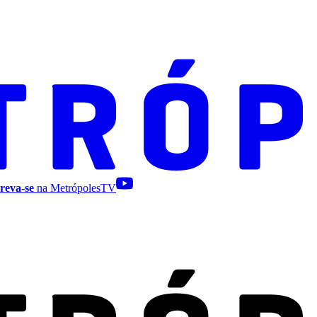
reva-se
na MetrópolesTV