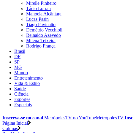
Mirelle Pinheiro
Tácio Lorran
Manoela Alcântara
Lucas Pasin
Tiago Pavinatto
Demétrio Vecchioli
Reinaldo Azevedo
Milena Teixeira
Rodrigo França
Brasil
DF
SP
MG
Mundo
Entretenimento
Vida & Estilo
Saúde
Ciência
Esportes
Especiais
Inscreva-se no canal
MetrópolesTV no
YouTube
MetrópolesTV
Insc
Página Inicial
Colunas