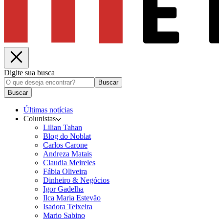
Digite sua busca
Buscar
Buscar
Últimas notícias
Colunistas
Lilian Tahan
Blog do Noblat
Carlos Carone
Andreza Matais
Claudia Meireles
Fábia Oliveira
Dinheiro & Negócios
Igor Gadelha
Ilca Maria Estevão
Isadora Teixeira
Mario Sabino