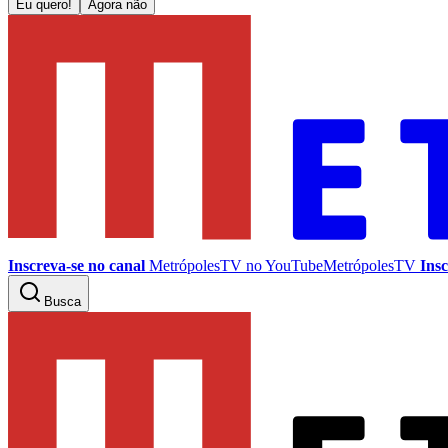
Eu quero!
Agora não
Inscreva-se no canal
MetrópolesTV no
YouTube
MetrópolesTV
Insc
Busca