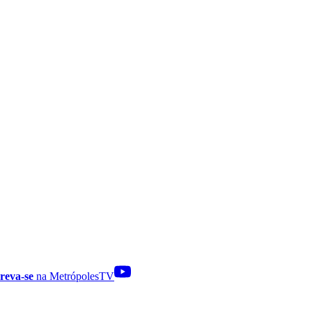
reva-se
na MetrópolesTV