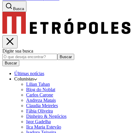
Busca
Digite sua busca
Buscar
Buscar
Últimas notícias
Colunistas
Lilian Tahan
Blog do Noblat
Carlos Carone
Andreza Matais
Claudia Meireles
Fábia Oliveira
Dinheiro & Negócios
Igor Gadelha
Ilca Maria Estevão
Isadora Teixeira