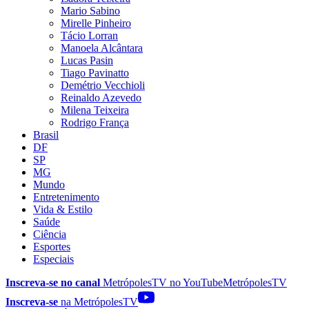
Mario Sabino
Mirelle Pinheiro
Tácio Lorran
Manoela Alcântara
Lucas Pasin
Tiago Pavinatto
Demétrio Vecchioli
Reinaldo Azevedo
Milena Teixeira
Rodrigo França
Brasil
DF
SP
MG
Mundo
Entretenimento
Vida & Estilo
Saúde
Ciência
Esportes
Especiais
Inscreva-se no canal
MetrópolesTV no
YouTube
MetrópolesTV
Inscreva-se
na MetrópolesTV