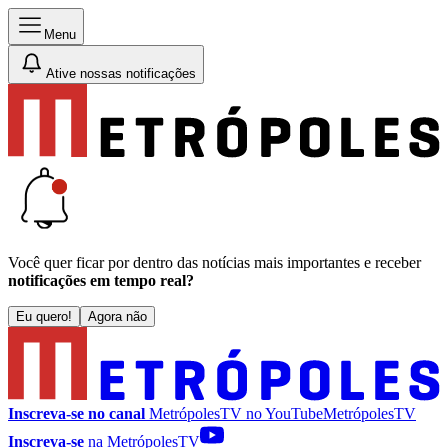
Menu
Ative nossas notificações
Você quer ficar por dentro das notícias mais importantes e receber
notificações em tempo real?
Eu quero!
Agora não
Inscreva-se no canal
MetrópolesTV no
YouTube
MetrópolesTV
Inscreva-se
na MetrópolesTV