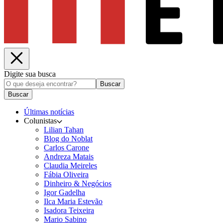
Digite sua busca
Buscar
Buscar
Últimas notícias
Colunistas
Lilian Tahan
Blog do Noblat
Carlos Carone
Andreza Matais
Claudia Meireles
Fábia Oliveira
Dinheiro & Negócios
Igor Gadelha
Ilca Maria Estevão
Isadora Teixeira
Mario Sabino