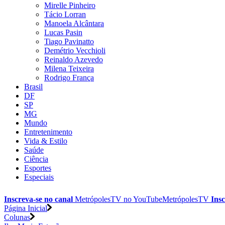
Mirelle Pinheiro
Tácio Lorran
Manoela Alcântara
Lucas Pasin
Tiago Pavinatto
Demétrio Vecchioli
Reinaldo Azevedo
Milena Teixeira
Rodrigo França
Brasil
DF
SP
MG
Mundo
Entretenimento
Vida & Estilo
Saúde
Ciência
Esportes
Especiais
Inscreva-se no canal
MetrópolesTV no
YouTube
MetrópolesTV
Insc
Página Inicial
Colunas