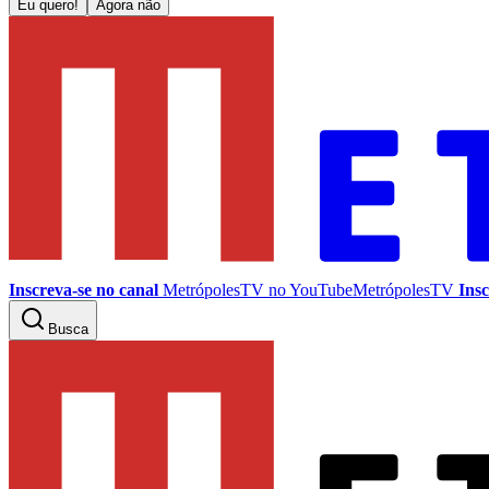
Eu quero!
Agora não
Inscreva-se no canal
MetrópolesTV no
YouTube
MetrópolesTV
Insc
Busca