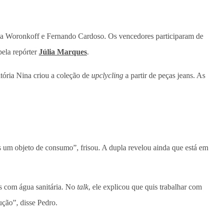
Nina Woronkoff e Fernando Cardoso. Os vencedores participaram de
pela repórter
Júlia Marques
.
itória Nina criou a coleção de
upclycling
a partir de peças jeans. As
s um objeto de consumo”, frisou. A dupla revelou ainda que está em
s com água sanitária. No
talk
, ele explicou que quis trabalhar com
ução”, disse Pedro.