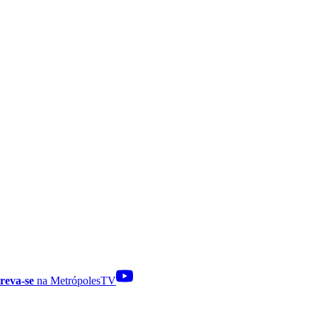
reva-se
na MetrópolesTV