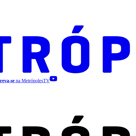
reva-se
na MetrópolesTV