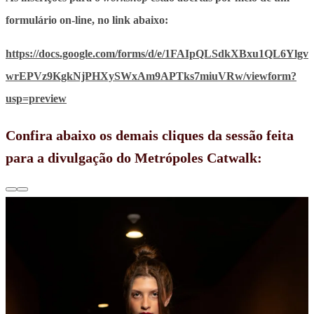
formulário on-line, no link abaixo:
https://docs.google.com/forms/d/e/1FAIpQLSdkXBxu1QL6Ylgv
wrEPVz9KgkNjPHXySWxAm9APTks7miuVRw/viewform?
usp=preview
Confira abaixo os demais cliques da sessão feita
para a divulgação do Metrópoles Catwalk: