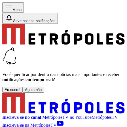
Menu
Ative nossas notificações
Você quer ficar por dentro das notícias mais importantes e receber
notificações em tempo real?
Eu quero!
Agora não
Inscreva-se no canal
MetrópolesTV no
YouTube
MetrópolesTV
Inscreva-se
na MetrópolesTV