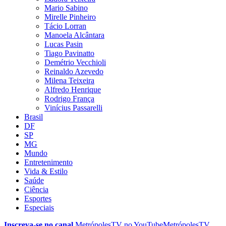
Mario Sabino
Mirelle Pinheiro
Tácio Lorran
Manoela Alcântara
Lucas Pasin
Tiago Pavinatto
Demétrio Vecchioli
Reinaldo Azevedo
Milena Teixeira
Alfredo Henrique
Rodrigo França
Vinícius Passarelli
Brasil
DF
SP
MG
Mundo
Entretenimento
Vida & Estilo
Saúde
Ciência
Esportes
Especiais
Inscreva-se no canal
MetrópolesTV no
YouTube
MetrópolesTV