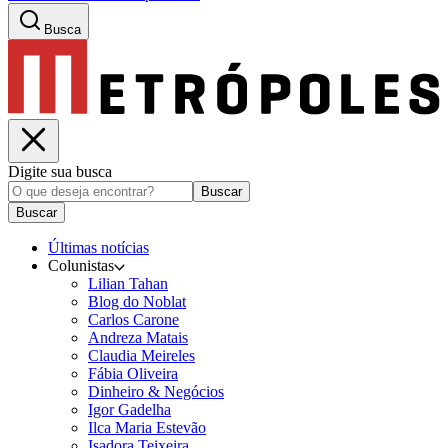
Busca
Digite sua busca
Buscar
Buscar
Últimas notícias
Colunistas
Lilian Tahan
Blog do Noblat
Carlos Carone
Andreza Matais
Claudia Meireles
Fábia Oliveira
Dinheiro & Negócios
Igor Gadelha
Ilca Maria Estevão
Isadora Teixeira